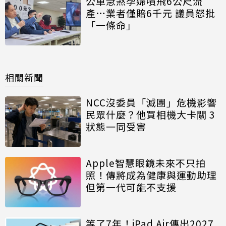
公車急煞孕婦噴飛6公尺流
產…業者僅賠6千元 議員怒批
「一條命」
相關新聞
NCC沒委員「滅團」危機影響
民眾什麼？他買相機大卡關 3
狀態一同受害
Apple智慧眼鏡未來不只拍
照！傳將成為健康與運動助理
但第一代可能不支援
等了7年！iPad Air傳出2027