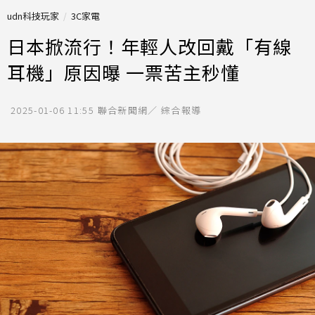
udn科技玩家
3C家電
日本掀流行！年輕人改回戴「有線
耳機」原因曝 一票苦主秒懂
2025-01-06 11:55
聯合新聞網／ 綜合報導