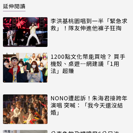
延伸閱讀
李洪基桃園唱到一半「緊急求
救」！隊友伸進他褲子狂掏
1200點文化幣能買啥？ 買手
機殼、桌遊…網建議「1用
法」超賺
NONO遭起訴！朱海君接跨年
演唱 突喊：「我今天還沒結
婚」