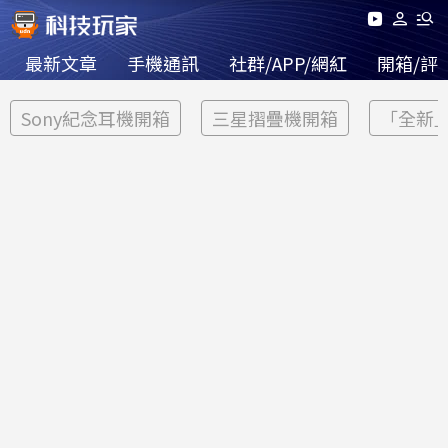
最新文章
手機通訊
社群/APP/網紅
開箱/評
Sony紀念耳機開箱
三星摺疊機開箱
「全新