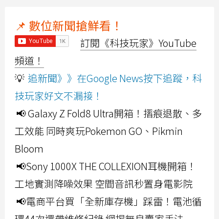
📌 數位新聞搶鮮看！
訂閱《科技玩家》YouTube
頻道！
💡
追新聞》》在Google News按下追蹤，科
技玩家好文不漏接！
📢 Galaxy Z Fold8 Ultra開箱！摺痕退散、多
工效能 同時爽玩Pokemon GO、Pikmin
Bloom
📢Sony 1000X THE COLLEXION耳機開箱！
工地實測降噪效果 空間音訊秒置身電影院
📢電商平台買「全新庫存機」踩雷！電池循
環44次還帶維修紀錄 網揭無良賣家手法