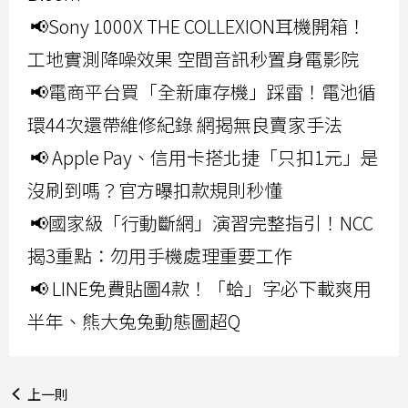
📢Sony 1000X THE COLLEXION耳機開箱！
工地實測降噪效果 空間音訊秒置身電影院
📢電商平台買「全新庫存機」踩雷！電池循
環44次還帶維修紀錄 網揭無良賣家手法
📢 Apple Pay、信用卡搭北捷「只扣1元」是
沒刷到嗎？官方曝扣款規則秒懂
📢國家級「行動斷網」演習完整指引！NCC
揭3重點：勿用手機處理重要工作
📢 LINE免費貼圖4款！「蛤」字必下載爽用
半年、熊大兔兔動態圖超Q
上一則