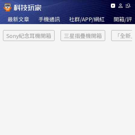
最新文章
手機通訊
社群/APP/網紅
開箱/評
Sony紀念耳機開箱
三星摺疊機開箱
「全新