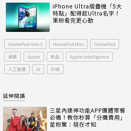
iPhone Ultra摺疊機「5大
特點」配得起Ultra名字！
果粉看完更心動
HomePod mini 2
HomePod Mini
HomePod
蘋果
Apple
新品
Apple Intelligence
人工智慧
AI
升級
延伸閱讀
三星內建神功能APP團體聚餐
必備！教你秒算「分攤費用」
星粉驚：現在才知