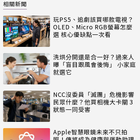
相關新聞
玩PS5、追劇該買哪款電視？
OLED、Micro RGB螢幕怎麼
選 核心優缺點一次看
洗烘分開還是合一好？過來人
曝「盲目跟風會後悔」 小家庭
就選它
NCC沒委員「滅團」危機影響
民眾什麼？他買相機大卡關 3
狀態一同受害
Apple智慧眼鏡未來不只拍
照！傳將成為健康與運動助理