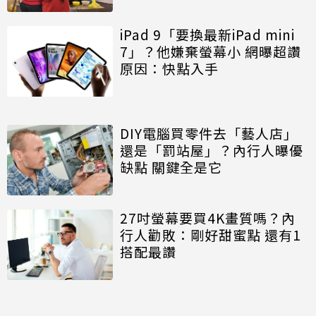
iPad 9「要換最新iPad mini
7」？他嫌棄螢幕小 網曝超讚
原因：快點入手
DIY電腦買零件去「藝人店」
還是「罰站屋」？內行人曝優
缺點 關鍵全是它
27吋螢幕要買4K畫質嗎？內
行人勸敗：剛好甜蜜點 還有1
搭配最讚