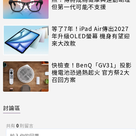
但第一代可能不支援
等了7年！iPad Air傳出2027
年升級OLED螢幕 機身有望迎
來大改款
快檢查！BenQ「GV31」投影
機電池恐過熱起火 官方祭2大
召回方案
討論區
共有
0
則留言