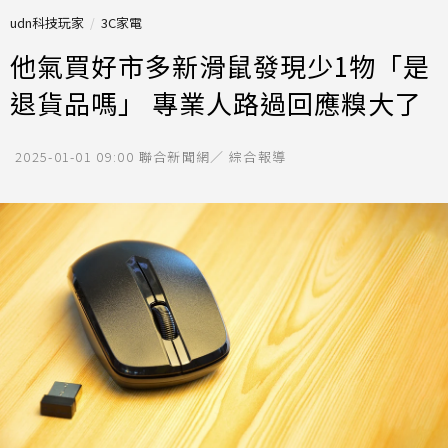
udn科技玩家
3C家電
他氣買好市多新滑鼠發現少1物「是
退貨品嗎」 專業人路過回應糗大了
2025-01-01 09:00
聯合新聞網／ 綜合報導