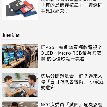
「真的是儲存按鈕」！資深同
事見狀都哭了
相關新聞
玩PS5、追劇該買哪款電視？
OLED、Micro RGB螢幕怎麼
選 核心優缺點一次看
洗烘分開還是合一好？過來人
曝「盲目跟風會後悔」 小家庭
就選它
NCC沒委員「滅團」危機影響