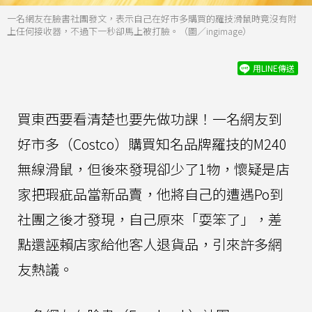
一名網友在臉書社團發文，表示自己在好市多購買的羅技滑鼠時竟沒有附
上任何接收器，不過下一秒卻馬上被打臉。（圖／ingimage）
用LINE傳送
買東西要看清楚也要先做功課！一名網友到
好市多（Costco）購買知名品牌羅技的M240
無線滑鼠，但後來發現卻少了1物，懷疑是店
家把瑕疵品當新品賣，他將自己的遭遇Po到
社團之後才發現，自己原來「耍笨了」，差
點還誣賴店家給他客人退貨品，引來許多網
友熱議。