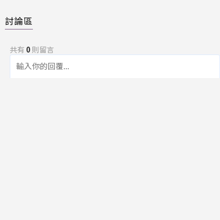
討論區
共有
0
則留言
規範
回覆
還沒有留言，成為第一個發言的人吧！