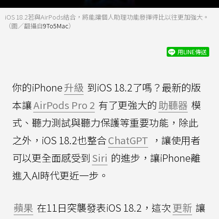
iOS 18.2若與AirPods結合，將能讓個人助理功能發揮得比以往更加強大。
（圖／翻攝自
9To5Mac
）
用LINE傳送
你的iPhone
升級
到iOS 18.2了嗎？最新的版
本讓
AirPods Pro 2
有了更強大的
助聽器
模
式、聽力測試與聽力保護等重要功能，除此
之外，iOS 18.2也整合
ChatGPT
，讓使用者
可以更全面感受到
Siri
的進步，讓iPhone離
進入AI時代更近一步。
蘋果
在11日突襲發表iOS 18.2，這次
更新
讓