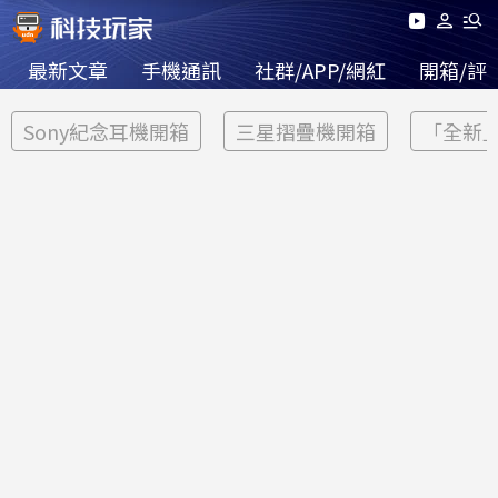
最新文章
手機通訊
社群/APP/網紅
開箱/評
Sony紀念耳機開箱
三星摺疊機開箱
「全新