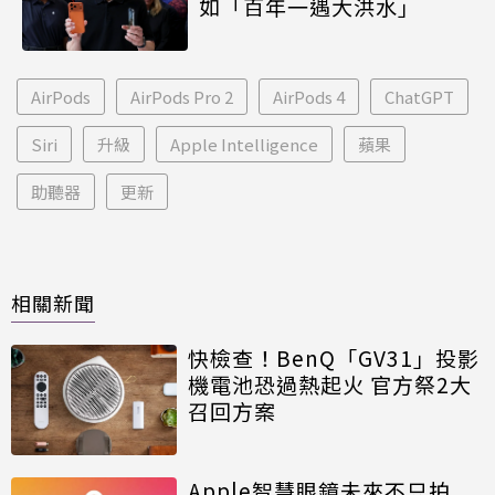
如「百年一遇大洪水」
AirPods
AirPods Pro 2
AirPods 4
ChatGPT
Siri
升級
Apple Intelligence
蘋果
助聽器
更新
相關新聞
快檢查！BenQ「GV31」投影
機電池恐過熱起火 官方祭2大
召回方案
Apple智慧眼鏡未來不只拍