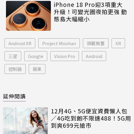
iPhone 18 Pro迎3項重大
升級！可變光圈夜拍更強 動
態島大幅縮小
Android XR
Project Moohan
頭戴裝置
XR
三星
Google
Vision Pro
Android
控制器
蘋果
延伸閱讀
12月4G、5G便宜資費懶人包
／4G吃到飽不限速488！5G用
到爽699元搶市