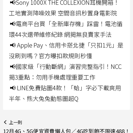
📢Sony 1000X THE COLLEXION耳機開箱！
工地實測降噪效果 空間音訊秒置身電影院
📢電商平台買「全新庫存機」踩雷！電池循
環44次還帶維修紀錄 網揭無良賣家手法
📢 Apple Pay、信用卡搭北捷「只扣1元」是
沒刷到嗎？官方曝扣款規則秒懂
📢國家級「行動斷網」演習完整指引！NCC
揭3重點：勿用手機處理重要工作
📢 LINE免費貼圖4款！「蛤」字必下載爽用
半年、熊大兔兔動態圖超Q
上一則
12月4G、5G便宜資費懶人包／4G吃到飽不限速488！