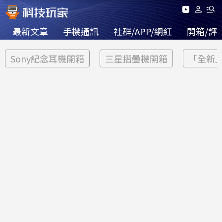
最新文章
手機通訊
社群/APP/網紅
開箱/評
Sony紀念耳機開箱
三星摺疊機開箱
「全新