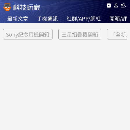
最新文章
手機通訊
社群/APP/網紅
開箱/評
Sony紀念耳機開箱
三星摺疊機開箱
「全新