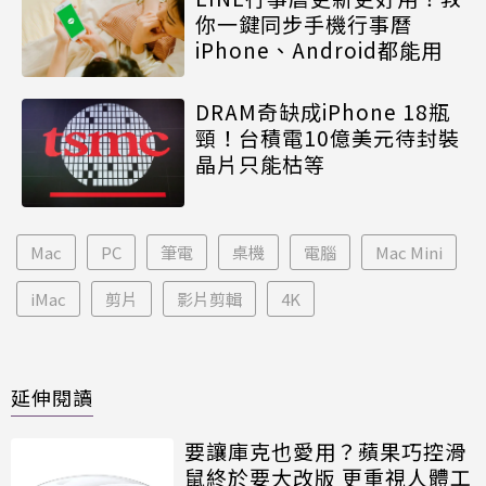
你一鍵同步手機行事曆
iPhone、Android都能用
DRAM奇缺成iPhone 18瓶
頸！台積電10億美元待封裝
晶片只能枯等
Mac
PC
筆電
桌機
電腦
Mac Mini
iMac
剪片
影片剪輯
4K
延伸閱讀
要讓庫克也愛用？蘋果巧控滑
鼠終於要大改版 更重視人體工