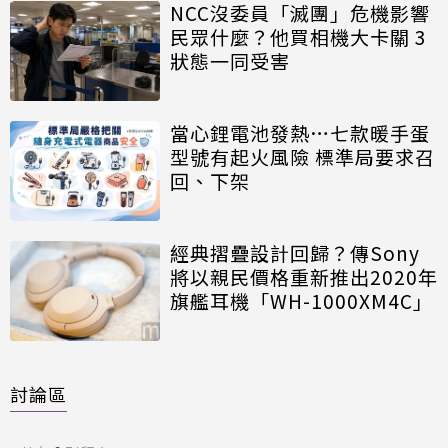
NCC沒委員「滅團」危機影響
民眾什麼？他買相機大卡關 3
狀態一同受害
當心鋰電池發熱…七款暖手蛋
型號有起火風險 標準局要求召
回、下架
經典摺疊設計回歸？傳Sony
將以親民價格重新推出2020年
旗艦耳機「WH-1000XM4C」
討論區