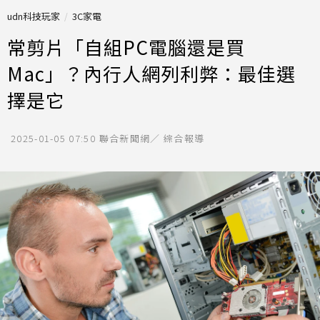
udn科技玩家
3C家電
常剪片「自組PC電腦還是買
Mac」？內行人網列利弊：最佳選
擇是它
2025-01-05 07:50
聯合新聞網／ 綜合報導