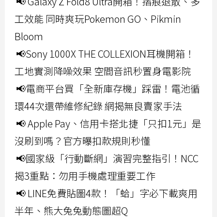
📢 Galaxy Z Fold8 Ultra開箱！摺痕退散、多
工效能 同時爽玩Pokemon GO、Pikmin
Bloom
📢Sony 1000X THE COLLEXION耳機開箱！
工地實測降噪效果 空間音訊秒置身電影院
📢電商平台買「全新庫存機」踩雷！電池循
環44次還帶維修紀錄 網揭無良賣家手法
📢 Apple Pay、信用卡搭北捷「只扣1元」是
沒刷到嗎？官方曝扣款規則秒懂
📢國家級「行動斷網」演習完整指引！NCC
揭3重點：勿用手機處理重要工作
📢 LINE免費貼圖4款！「蛤」字必下載爽用
半年、熊大兔兔動態圖超Q