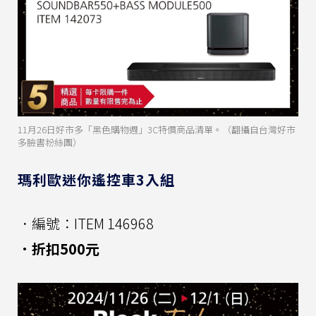
11月26日好市多「黑色購物週」3C特價商品清單。（翻攝自台灣好市
多臉書粉絲團）
瑪利歐迷你遙控車3入組
．編號：ITEM 146968
．折扣500元