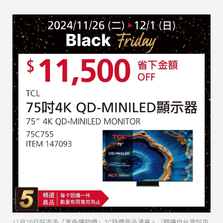
11月26日好市多「黑色購物週」3C特價商品清單。（翻攝自台灣好市