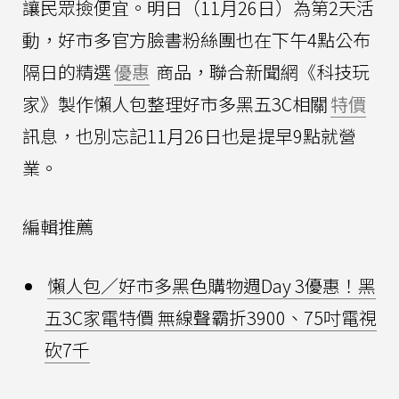
讓民眾撿便宜。明日（11月26日）為第2天活
動，好市多官方臉書粉絲團也在下午4點公布
隔日的精選
優惠
商品，聯合新聞網《科技玩
家》製作懶人包整理好市多黑五3C相關
特價
訊息，也別忘記11月26日也是提早9點就營
業。
編輯推薦
懶人包／好市多黑色購物週Day 3優惠！黑
五3C家電特價 無線聲霸折3900、75吋電視
砍7千