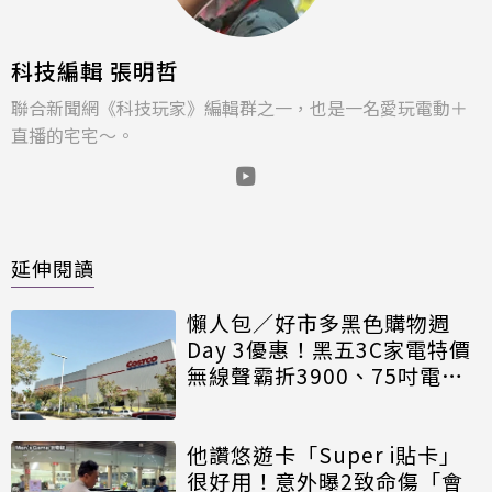
科技編輯 張明哲
聯合新聞網《科技玩家》編輯群之一，也是一名愛玩電動＋
直播的宅宅～。
延伸閱讀
懶人包／好市多黑色購物週
Day 3優惠！黑五3C家電特價
無線聲霸折3900、75吋電視
砍7千
他讚悠遊卡「Super i貼卡」
很好用！意外曝2致命傷「會