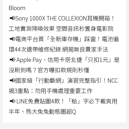
Bloom
📢Sony 1000X THE COLLEXION耳機開箱！
工地實測降噪效果 空間音訊秒置身電影院
📢電商平台買「全新庫存機」踩雷！電池循
環44次還帶維修紀錄 網揭無良賣家手法
📢 Apple Pay、信用卡搭北捷「只扣1元」是
沒刷到嗎？官方曝扣款規則秒懂
📢國家級「行動斷網」演習完整指引！NCC
揭3重點：勿用手機處理重要工作
📢 LINE免費貼圖4款！「蛤」字必下載爽用
半年、熊大兔兔動態圖超Q