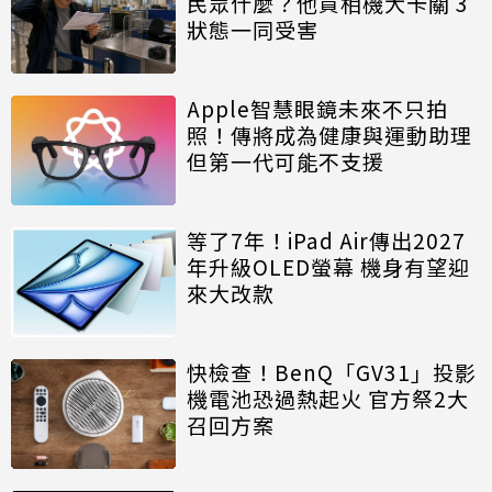
民眾什麼？他買相機大卡關 3
狀態一同受害
Apple智慧眼鏡未來不只拍
照！傳將成為健康與運動助理
但第一代可能不支援
等了7年！iPad Air傳出2027
年升級OLED螢幕 機身有望迎
來大改款
快檢查！BenQ「GV31」投影
機電池恐過熱起火 官方祭2大
召回方案