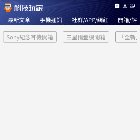
最新文章
手機通訊
社群/APP/網紅
開箱/評
Sony紀念耳機開箱
三星摺疊機開箱
「全新