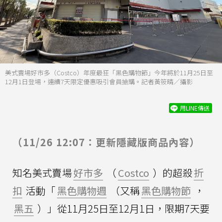
美式賣場好市多（Costco）年度最狂「黑色購物節」今年將於11月25日至
12月1日登場，連續7天限定優惠吸引會員搶購。記者黃筱晴／攝影
用LINE傳送
（11/26 12:07：更新隱藏版商品內容）
知名美式賣場
好市多
（
Costco
）的超殺
折
扣
活動「
黑色購物週
（又稱
黑色購物節
，
黑五
）」從11月25日至12月1日，限期7天要