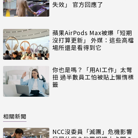
失效」 官方回應了
蘋果AirPods Max被爆「短期
沒打算更新」 外媒：這些高檔
場所還是看得到它
你也是嗎？「用AI工作」太彆
扭 過半數員工怕被貼上懶惰標
籤
相關新聞
NCC沒委員「滅團」危機影響