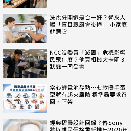
洗烘分開還是合一好？過來人
曝「盲目跟風會後悔」 小家庭
就選它
NCC沒委員「滅團」危機影響
民眾什麼？他買相機大卡關 3
狀態一同受害
當心鋰電池發熱…七款暖手蛋
型號有起火風險 標準局要求召
回、下架
經典摺疊設計回歸？傳Sony
將以親民價格重新推出2020年