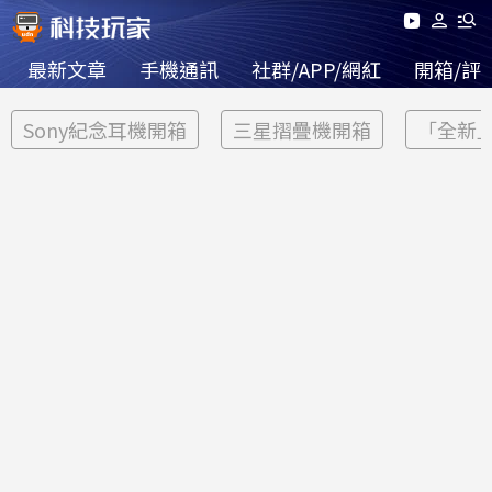
最新文章
手機通訊
社群/APP/網紅
開箱/評
Sony紀念耳機開箱
三星摺疊機開箱
「全新