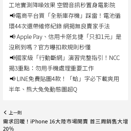
工地實測降噪效果 空間音訊秒置身電影院
📢電商平台買「全新庫存機」踩雷！電池循
環44次還帶維修紀錄 網揭無良賣家手法
📢 Apple Pay、信用卡搭北捷「只扣1元」是
沒刷到嗎？官方曝扣款規則秒懂
📢國家級「行動斷網」演習完整指引！NCC
揭3重點：勿用手機處理重要工作
📢 LINE免費貼圖4款！「蛤」字必下載爽用
半年、熊大兔兔動態圖超Q
上一則
需求回暖！iPhone 16大陸市場開賣 首三周銷售大增
20％