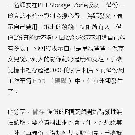
一名網友在PTT Storage_Zone版以「
備份 一
份真的不夠…資料救援心得
」為題發文，表
示自己要用「飛走的錢錢」提醒所有人「備
份1份真的還不夠，因為你永遠不知道自己能
有多衰」。原PO表示自己是單親爸爸，保存
女兒從小到大的影像紀錄是精神支柱，手機
記憶卡裡存超過200G的影片相片、再備份到
工作筆電
HDD
（
硬碟
）中，但意外卻發生
了。
他分享，
儲存
備份的E槽突然開始偶發性無
法讀取，要拉資料出來也會卡住，也想說等
一陣子再備份，沒想到某天騎車時，手機就