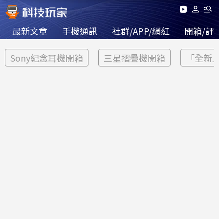
最新文章
手機通訊
社群/APP/網紅
開箱/評
Sony紀念耳機開箱
三星摺疊機開箱
「全新