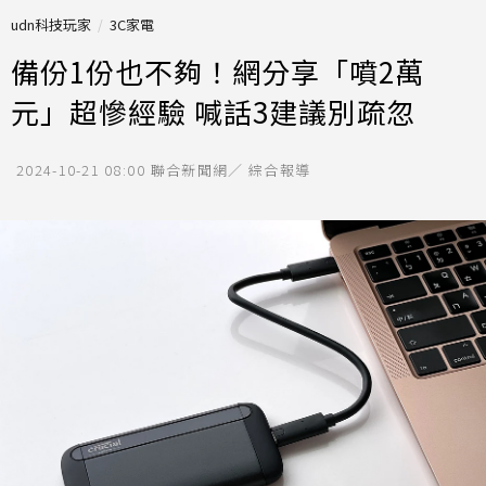
udn科技玩家
3C家電
備份1份也不夠！網分享「噴2萬
元」超慘經驗 喊話3建議別疏忽
2024-10-21 08:00
聯合新聞網／ 綜合報導