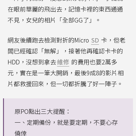
在眼前華麗的飛出去，記憶卡裡的東西通通
不見，女兒的相片「全部GG了」。
網友後續跑去檢測對折的Micro
SD
卡，但老
闆已經確認「無解」，接著他再確認卡卡的
HDD，沒想到拿去
維修
的費用也要2萬多
元，實在是一筆大開銷，最後9成8的影片相
片都救援回來，但一切都折騰了好一陣子。
原PO點出三大提醒：
一、定期備份，就是要定期，不要心存
僥倖