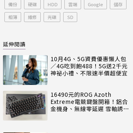
備份
硬碟
HDD
雲端
Google
儲存
相簿
維修
光碟
SD
延伸閱讀
10月4G、5G資費優惠懶人包
／4G吃到飽488！5G送2千元
神祕小禮、不限速半價超便宜
16490元的ROG Azoth
Extreme電競鍵盤開箱！鋁合
金機身、無線零延遲 雪軸誘人
好敲打