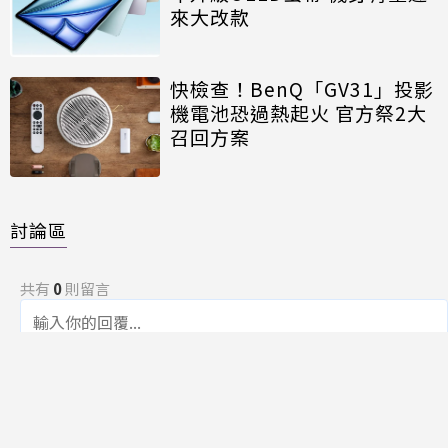
來大改款
快檢查！BenQ「GV31」投影
機電池恐過熱起火 官方祭2大
召回方案
討論區
共有
0
則留言