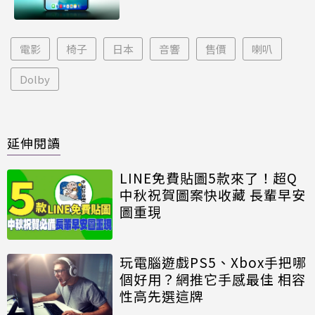
電影
椅子
日本
音響
售價
喇叭
Dolby
延伸閱讀
LINE免費貼圖5款來了！超Q
中秋祝賀圖案快收藏 長輩早安
圖重現
玩電腦遊戲PS5、Xbox手把哪
個好用？網推它手感最佳 相容
性高先選這牌