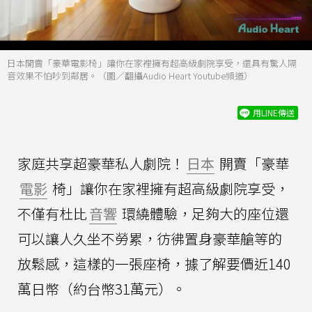
日本開賣「豪華電影椅」讓你在家裡擁有超高級劇院享受，還具有驚人隔
音效果不怕吵到鄰居。（圖／翻攝Audio Heart Youtube頻道）
用LINE傳送
家庭共享超豪華私人劇院！
日本
開賣「豪華
電影
椅」讓你在家裡擁有超高級劇院享受，
不僅有杜比
音響
環繞體驗，足夠大的座位還
可以讓人久坐不勞累，彷彿置身豪華艙等的
放鬆感，這樣的一張座椅，據了解要價近140
萬日幣（約台幣31萬元）。