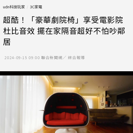
udn科技玩家
3C家電
超酷！「豪華劇院椅」享受電影院
杜比音效 擺在家隔音超好不怕吵鄰
居
2024-09-15 09:00
聯合新聞網／ 綜合報導