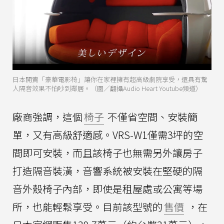
日本開賣「豪華電影椅」讓你在家裡擁有超高級劇院享受，還具有驚
人隔音效果不怕吵到鄰居。（圖／翻攝Audio Heart Youtube頻道）
廠商強調，這個
椅子
不僅省空間、安裝簡
單，又有高級舒適感。VRS-W1僅需3坪的空
間即可安裝，而且該椅子也無需另外讓房子
打造隔音裝潢，音響系統被安裝在堅硬的隔
音外殼椅子內部，即使是租屋處或公寓等場
所，也能輕鬆享受。目前該型號的
售價
，在