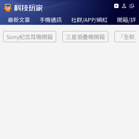
最新文章
手機通訊
社群/APP/網紅
開箱/評
Sony紀念耳機開箱
三星摺疊機開箱
「全新