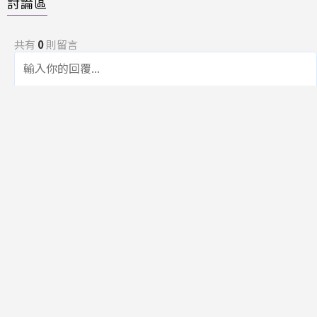
討論區
共有
0
則留言
規範
回覆
還沒有留言，成為第一個發言的人吧！