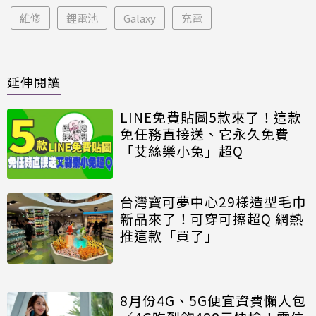
維修
鋰電池
Galaxy
充電
延伸閱讀
LINE免費貼圖5款來了！這款
免任務直接送、它永久免費
「艾絲樂小兔」超Q
台灣寶可夢中心29樣造型毛巾
新品來了！可穿可擦超Q 網熱
推這款「買了」
8月份4G、5G便宜資費懶人包