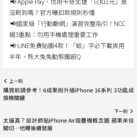
📢 Apple Pay、信用卡搭北捷「只扣1元」是
沒刷到嗎？官方曝扣款規則秒懂
📢國家級「行動斷網」演習完整指引！NCC
揭3重點：勿用手機處理重要工作
📢 LINE免費貼圖4款！「蛤」字必下載爽用
半年、熊大兔兔動態圖超Q
上一則
購買前請參考！6成果粉升級iPhone 16系列 3功能成
換機關鍵
下一則
太逼真？設計師貼iPhone Air摺疊機概念圖 蘋果來信
關切…他曝後續發展