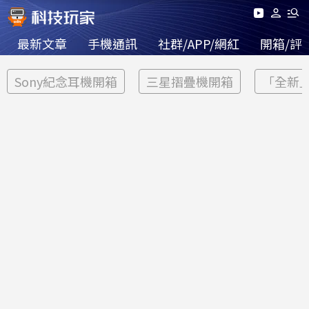
最新文章
手機通訊
社群/APP/網紅
開箱/評
Sony紀念耳機開箱
三星摺疊機開箱
「全新