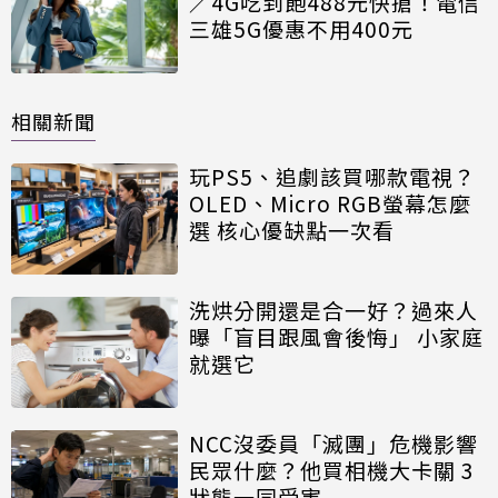
／4G吃到飽488元快搶！電信
三雄5G優惠不用400元
相關新聞
玩PS5、追劇該買哪款電視？
OLED、Micro RGB螢幕怎麼
選 核心優缺點一次看
洗烘分開還是合一好？過來人
曝「盲目跟風會後悔」 小家庭
就選它
NCC沒委員「滅團」危機影響
民眾什麼？他買相機大卡關 3
狀態一同受害