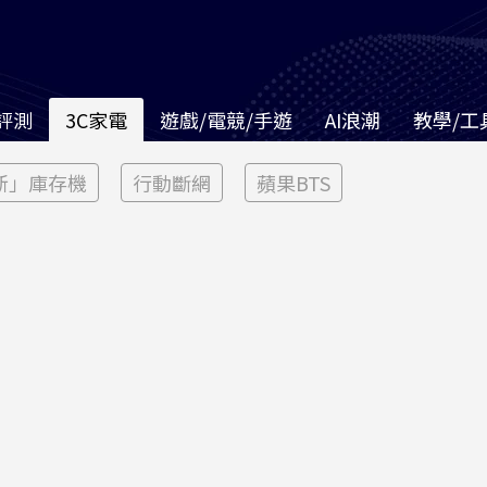
評測
3C家電
遊戲/電競/手遊
AI浪潮
教學/工
新」庫存機
行動斷網
蘋果BTS