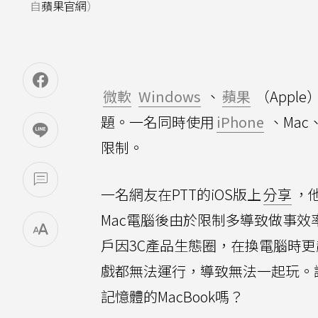
自
蘋果官網
）
微軟
Windows
、
蘋果
（Apple
題。一名同時使用
iPhone
、Mac
限制。
一名網友在PTT的iOS版上
分享
，他
Mac電腦後由於限制多導致做事效
戶因3C產品生態圈，在換電腦時
戲都無法運行，導致無法一起玩。讓
記憶體的MacBook嗎？