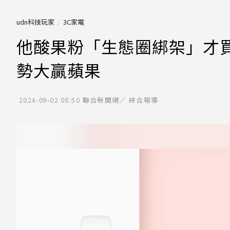
udn科技玩家
3C家電
他酸果粉「生態圈綁架」才買
勢大贏蘋果
2024-09-02 08:50
聯合新聞網／ 綜合報導