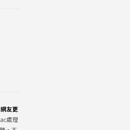
有網友更
ac處理
勝。不