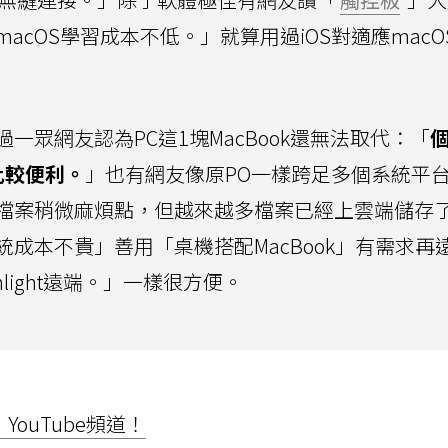
cOS學習成本不低。」就算用過iOS對適應macO
眾網友認為PC這1塊MacBook還無法取代：「
比較便利。
」也有網友像原PO一樣跨足多個系統平
檔案稍微麻煩點，但越來越多檔案已經上雲端儲存
成本不貴」善用「桌機搭配MacBook」有需求再
nlight遠端。」一樣很方便。
ouTube頻道！