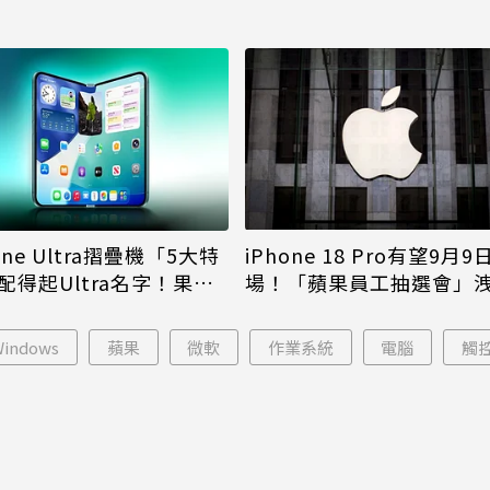
iPhone 18 Pro有望9月9
one Ultra摺疊機「5大特
場！「蘋果員工抽選會」
配得起Ultra名字！果粉
倪
更心動
Windows
蘋果
微軟
作業系統
電腦
觸