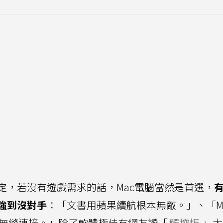
定，若沒有遊戲需求的話，Mac電腦當然是首選，
強到沒對手
：「文書用蘋果續航根本無敵。」、「M
更是無縫連接。」除了軟體極佳有網友讚「
觸控板
」大