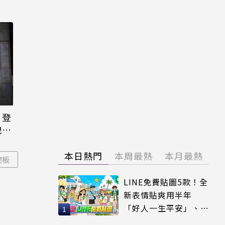
日登
洩端
本日熱門
本周最熱
本月最熱
控板
LINE免費貼圖5款！全
新表情貼爽用半年
「好人一生平安」、
「好熱」必用