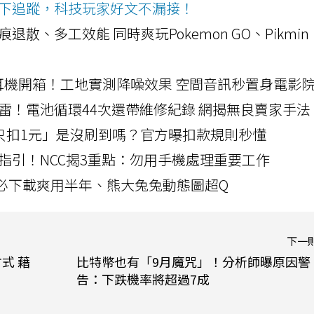
ws按下追蹤，科技玩家好文不漏接！
a開箱！摺痕退散、多工效能 同時爽玩Pokemon GO、Pikmin
LLEXION耳機開箱！工地實測降噪效果 空間音訊秒置身電影
雷！電池循環44次還帶維修紀錄 網揭無良賣家手法
北捷「只扣1元」是沒刷到嗎？官方曝扣款規則秒懂
指引！NCC揭3重點：勿用手機處理重要工作
」字必下載爽用半年、熊大兔兔動態圖超Q
下一
式 藉
比特幣也有「9月魔咒」！分析師曝原因警
告：下跌機率將超過7成