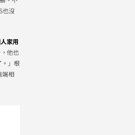
S也沒
個人家用
台，他也
了。」根
遠端相