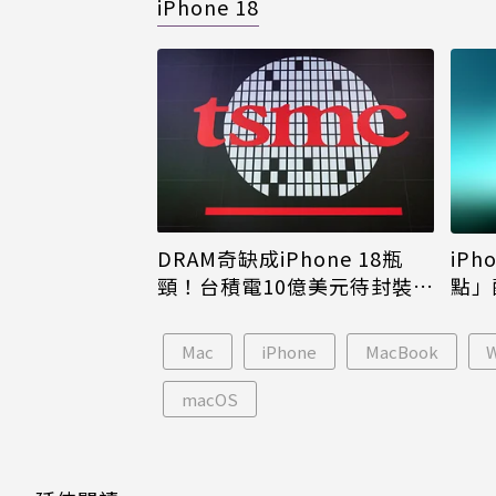
iPhone 18
DRAM奇缺成iPhone 18瓶
iPh
頸！台積電10億美元待封裝晶
點」
片只能枯等
看完
Mac
iPhone
MacBook
macOS