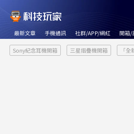
最新文章
手機通訊
社群/APP/網紅
開箱/
Sony紀念耳機開箱
三星摺疊機開箱
「全