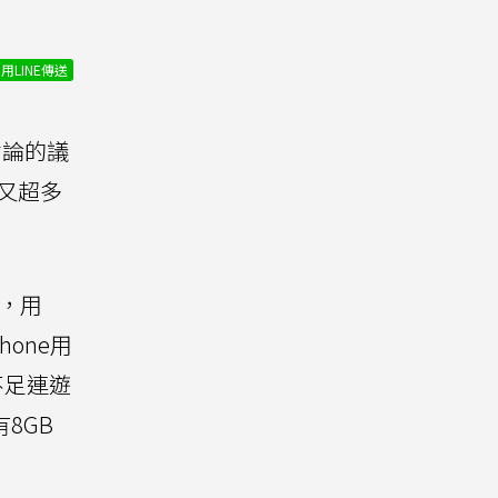
用LINE傳送
討論的議
貴又超多
統，用
one用
不足連遊
8GB