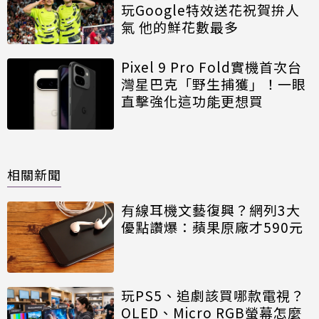
玩Google特效送花祝賀拚人
氣 他的鮮花數最多
Pixel 9 Pro Fold實機首次台
灣星巴克「野生捕獲」！一眼
直擊強化這功能更想買
相關新聞
有線耳機文藝復興？網列3大
優點讚爆：蘋果原廠才590元
玩PS5、追劇該買哪款電視？
OLED、Micro RGB螢幕怎麼