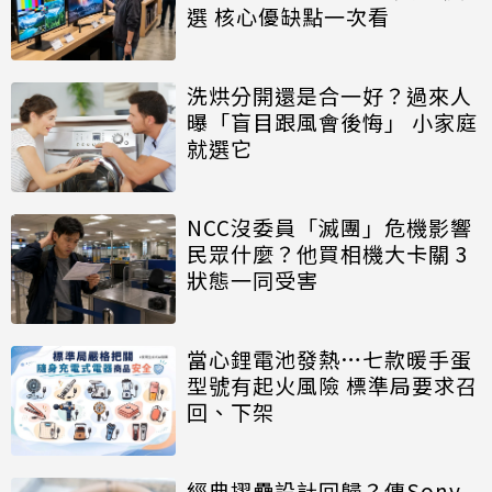
選 核心優缺點一次看
洗烘分開還是合一好？過來人
曝「盲目跟風會後悔」 小家庭
就選它
NCC沒委員「滅團」危機影響
民眾什麼？他買相機大卡關 3
狀態一同受害
當心鋰電池發熱…七款暖手蛋
型號有起火風險 標準局要求召
回、下架
經典摺疊設計回歸？傳Sony