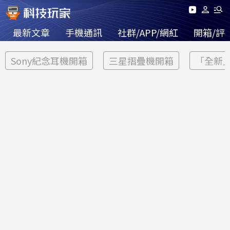
最新文章
手機通訊
社群/APP/網紅
開箱/評
Sony紀念耳機開箱
三星摺疊機開箱
「全新