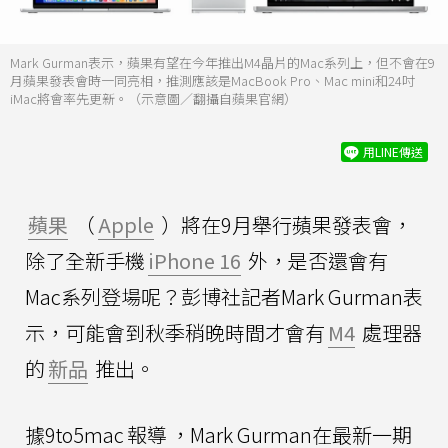
Mark Gurman表示，蘋果有望在今年推出M4晶片的Mac系列上，但不會在9
月蘋果發表會時一同亮相，推測應該是MacBook Pro、Mac mini和24吋
iMac將會率先更新。（示意圖／翻攝自蘋果官網）
用LINE傳送
蘋果
（
Apple
）將在9月舉行蘋果發表會，
除了全新手機
iPhone 16
外，是否還會有
Mac系列登場呢？彭博社記者Mark Gurman表
示，可能會到秋季稍晚時間才會有
M4
處理器
的
新品
推出。
據9to5mac
報導
，Mark Gurman在最新一期