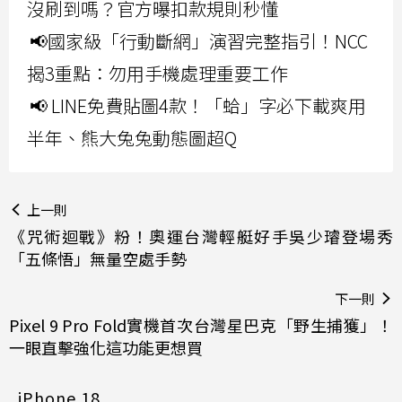
沒刷到嗎？官方曝扣款規則秒懂
📢國家級「行動斷網」演習完整指引！NCC
揭3重點：勿用手機處理重要工作
📢 LINE免費貼圖4款！「蛤」字必下載爽用
半年、熊大兔兔動態圖超Q
上一則
《咒術迴戰》粉！奧運台灣輕艇好手吳少璿登場秀
「五條悟」無量空處手勢
下一則
Pixel 9 Pro Fold實機首次台灣星巴克「野生捕獲」！
一眼直擊強化這功能更想買
iPhone 18