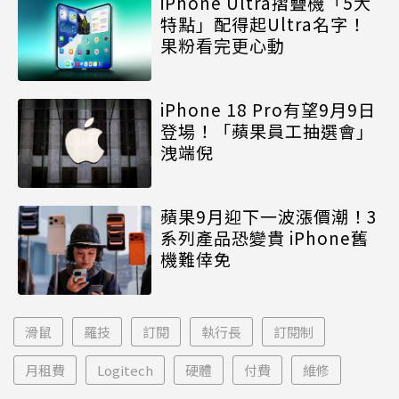
iPhone Ultra摺疊機「5大
特點」配得起Ultra名字！
果粉看完更心動
iPhone 18 Pro有望9月9日
登場！「蘋果員工抽選會」
洩端倪
蘋果9月迎下一波漲價潮！3
系列產品恐變貴 iPhone舊
機難倖免
滑鼠
羅技
訂閱
執行長
訂閱制
月租費
Logitech
硬體
付費
維修