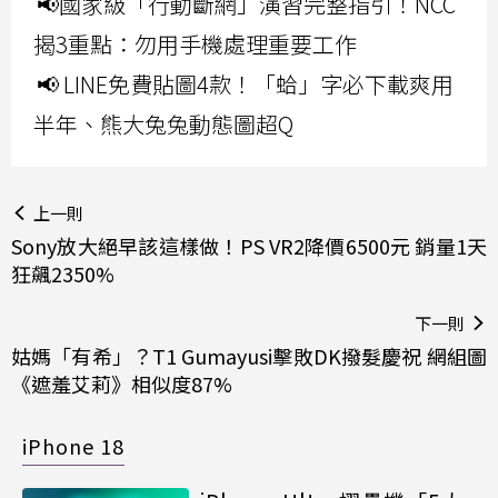
📢國家級「行動斷網」演習完整指引！NCC
揭3重點：勿用手機處理重要工作
📢 LINE免費貼圖4款！「蛤」字必下載爽用
半年、熊大兔兔動態圖超Q
上一則
Sony放大絕早該這樣做！PS VR2降價6500元 銷量1天
狂飆2350%
下一則
姑媽「有希」？T1 Gumayusi擊敗DK撥髮慶祝 網組圖
《遮羞艾莉》相似度87%
iPhone 18