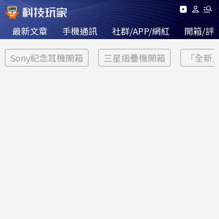
最新文章
手機通訊
社群/APP/網紅
開箱/評
Sony紀念耳機開箱
三星摺疊機開箱
「全新