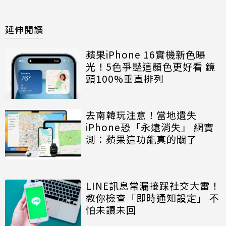
延伸閱讀
蘋果iPhone 16實機新色曝
光！5色爭豔這顏色更好看 鏡
頭100%垂直排列
去南韓玩注意！當地遺失
iPhone恐「永遠消失」 網實
測：蘋果這功能真的關了
LINE訊息常漏接踩社交大雷！
教你檢查「即時通知設定」 不
怕未讀未回