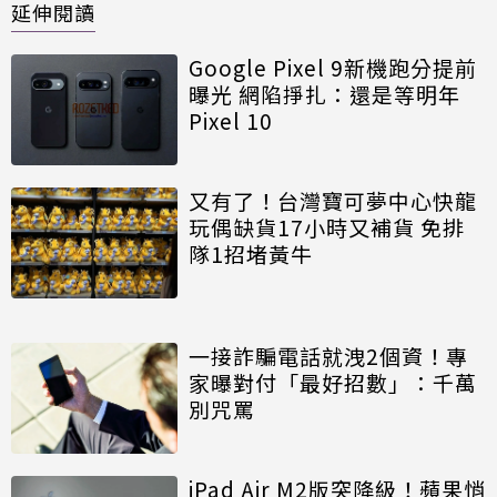
延伸閱讀
Google Pixel 9新機跑分提前
曝光 網陷掙扎：還是等明年
Pixel 10
又有了！台灣寶可夢中心快龍
玩偶缺貨17小時又補貨 免排
隊1招堵黃牛
一接詐騙電話就洩2個資！專
家曝對付「最好招數」：千萬
別咒罵
iPad Air M2版突降級！蘋果悄