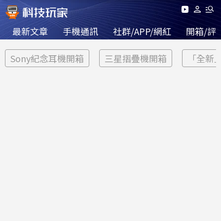
最新文章
手機通訊
社群/APP/網紅
開箱/評
Sony紀念耳機開箱
三星摺疊機開箱
「全新