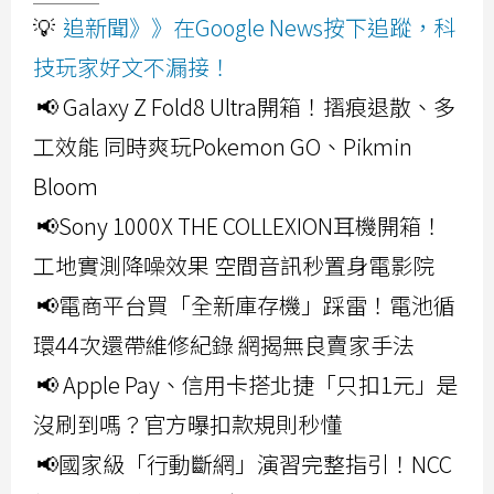
💡
追新聞》》在Google News按下追蹤，科
技玩家好文不漏接！
📢 Galaxy Z Fold8 Ultra開箱！摺痕退散、多
工效能 同時爽玩Pokemon GO、Pikmin
Bloom
📢Sony 1000X THE COLLEXION耳機開箱！
工地實測降噪效果 空間音訊秒置身電影院
📢電商平台買「全新庫存機」踩雷！電池循
環44次還帶維修紀錄 網揭無良賣家手法
📢 Apple Pay、信用卡搭北捷「只扣1元」是
沒刷到嗎？官方曝扣款規則秒懂
📢國家級「行動斷網」演習完整指引！NCC