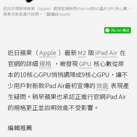
近日外媒發現蘋果（Apple）調降官網新款iPad Air的M2晶片GPU核心數，
蘋果也對此進行說明。（翻攝自Apple）
用LINE傳送
近日蘋果（
Apple
）最新
M2
版
iPad Air
在
官網的詳細
規格
，被發現
GPU
核心數從原
本的10核心GPU悄悄調降成9核心GPU，讓不
少用戶對新款iPad Air最初宣傳的
效能
表現產
生疑問。稍早蘋果也承認正進行官網iPad Air
的規格更正並說明效能不受影響。
編輯推薦