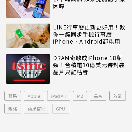
因曝
LINE行事曆更新更好用！教
你一鍵同步手機行事曆
iPhone、Android都能用
DRAM奇缺成iPhone 18瓶
頸！台積電10億美元待封裝
晶片只能枯等
蘋果
Apple
iPad Air
M2
晶片
效能
規格
蘋果官網
GPU