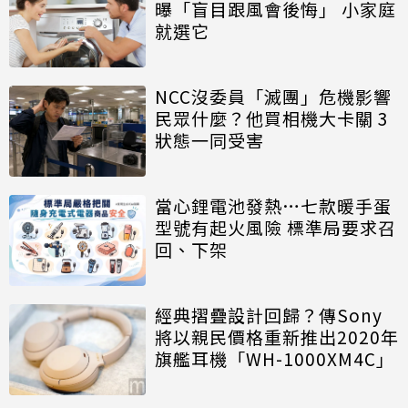
曝「盲目跟風會後悔」 小家庭
就選它
NCC沒委員「滅團」危機影響
民眾什麼？他買相機大卡關 3
狀態一同受害
當心鋰電池發熱…七款暖手蛋
型號有起火風險 標準局要求召
回、下架
經典摺疊設計回歸？傳Sony
將以親民價格重新推出2020年
旗艦耳機「WH-1000XM4C」