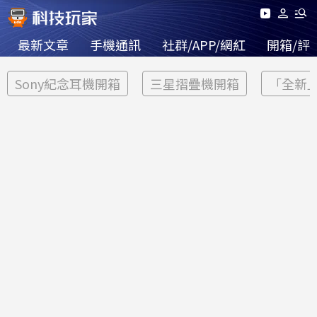
最新文章
手機通訊
社群/APP/網紅
開箱/評
Sony紀念耳機開箱
三星摺疊機開箱
「全新