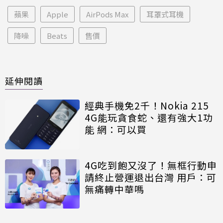
蘋果
Apple
AirPods Max
耳罩式耳機
降噪
Beats
售價
延伸閱讀
經典手機免2千！Nokia 215
4G能玩貪食蛇、還有強大1功
能 網：可以買
4G吃到飽又沒了！無框行動申
請終止營運退出台灣 用戶：可
無痛轉中華嗎