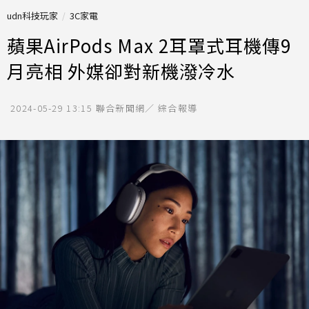
udn科技玩家
3C家電
蘋果AirPods Max 2耳罩式耳機傳9
月亮相 外媒卻對新機潑冷水
2024-05-29 13:15
聯合新聞網／ 綜合報導