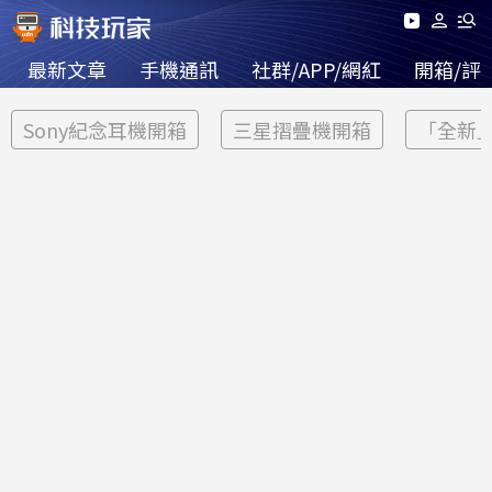
最新文章
手機通訊
社群/APP/網紅
開箱/評
Sony紀念耳機開箱
三星摺疊機開箱
「全新