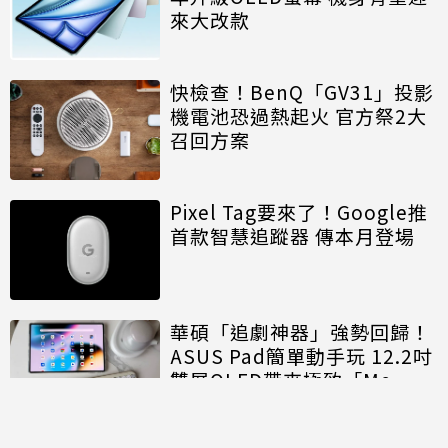
來大改款
快檢查！BenQ「GV31」投影
機電池恐過熱起火 官方祭2大
召回方案
Pixel Tag要來了！Google推
首款智慧追蹤器 傳本月登場
華碩「追劇神器」強勢回歸！
ASUS Pad簡單動手玩 12.2吋
雙層OLED帶來極致「Me
Time」