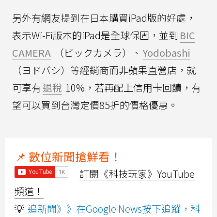
另外有網友提到在日本購買iPad版的好處，
表示Wi-Fi版本的iPad是全球保固，並到
BIC
CAMERA
（ビックカメラ）、
Yodobashi
（ヨドバシ）等經銷商而非蘋果直營店，就
可享有
退稅
10%，若再配上信用卡回饋，有
望可以買到台灣定價85折的價格優惠。
📌 數位新聞搶鮮看！
訂閱《科技玩家》YouTube
頻道！
💡
追新聞》》在Google News按下追蹤，科