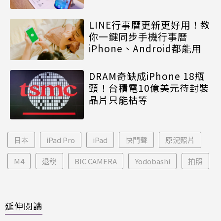
LINE行事曆更新更好用！教
你一鍵同步手機行事曆
iPhone、Android都能用
DRAM奇缺成iPhone 18瓶
頸！台積電10億美元待封裝
晶片只能枯等
日本
iPad Pro
iPad
快門聲
原況照片
M4
退稅
BIC CAMERA
Yodobashi
拍照
延伸閱讀