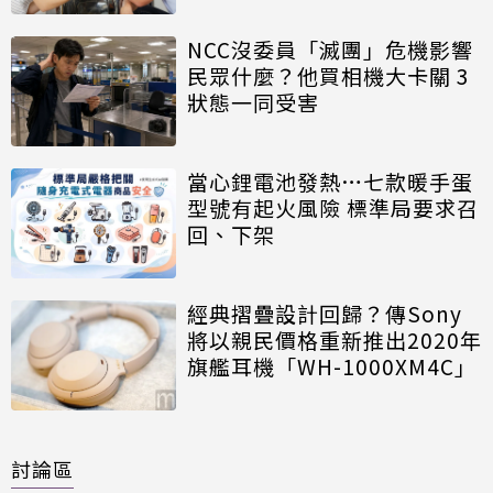
NCC沒委員「滅團」危機影響
民眾什麼？他買相機大卡關 3
狀態一同受害
當心鋰電池發熱…七款暖手蛋
型號有起火風險 標準局要求召
回、下架
經典摺疊設計回歸？傳Sony
將以親民價格重新推出2020年
旗艦耳機「WH-1000XM4C」
討論區