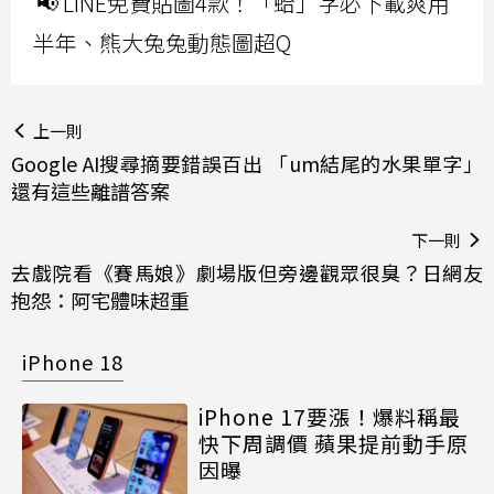
📢 LINE免費貼圖4款！「蛤」字必下載爽用
半年、熊大兔兔動態圖超Q
上一則
Google AI搜尋摘要錯誤百出 「um結尾的水果單字」
還有這些離譜答案
下一則
去戲院看《賽馬娘》劇場版但旁邊觀眾很臭？日網友
抱怨：阿宅體味超重
iPhone 18
iPhone 17要漲！爆料稱最
快下周調價 蘋果提前動手原
因曝