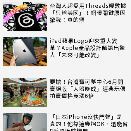
台灣人超愛用Threads曝數據
「只輸美國」！網曝關鍵原因
掀戰：真的煩
iPad蘋果Logo迎來重大變
革？Apple產品設計師語出驚
人「未來可能改變」
要搶！台灣寶可夢中心6月開
賣絕版「大器晚成」經典玩偶
拍賣價格竟漲6倍
「日本iPhone沒快門聲」是
真的！他靠這幾招OK、還能省
8千買廉航機票