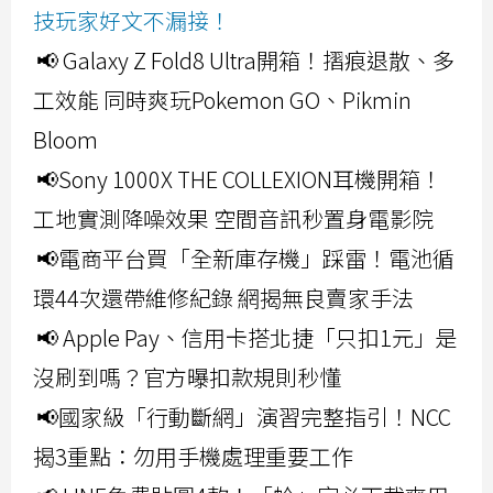
技玩家好文不漏接！
📢 Galaxy Z Fold8 Ultra開箱！摺痕退散、多
工效能 同時爽玩Pokemon GO、Pikmin
Bloom
📢Sony 1000X THE COLLEXION耳機開箱！
工地實測降噪效果 空間音訊秒置身電影院
📢電商平台買「全新庫存機」踩雷！電池循
環44次還帶維修紀錄 網揭無良賣家手法
📢 Apple Pay、信用卡搭北捷「只扣1元」是
沒刷到嗎？官方曝扣款規則秒懂
📢國家級「行動斷網」演習完整指引！NCC
揭3重點：勿用手機處理重要工作