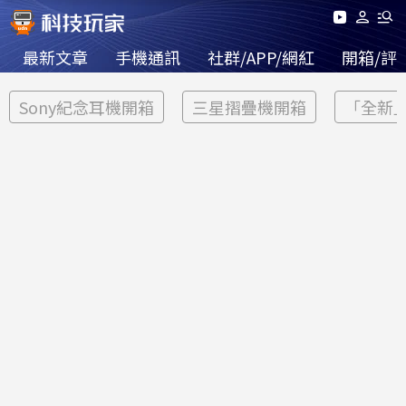
最新文章
手機通訊
社群/APP/網紅
開箱/評
Sony紀念耳機開箱
三星摺疊機開箱
「全新