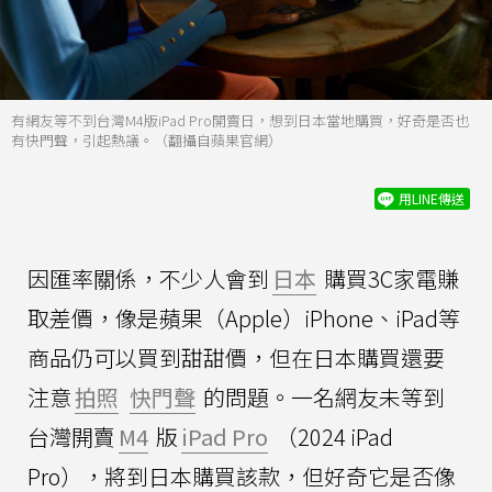
有網友等不到台灣M4版iPad Pro開賣日，想到日本當地購買，好奇是否也
有快門聲，引起熱議。（翻攝自蘋果官網）
用LINE傳送
因匯率關係，不少人會到
日本
購買3C家電賺
取差價，像是蘋果（Apple）iPhone、iPad等
商品仍可以買到甜甜價，但在日本購買還要
注意
拍照
快門聲
的問題。一名網友未等到
台灣開賣
M4
版
iPad Pro
（2024 iPad
Pro），將到日本購買該款，但好奇它是否像