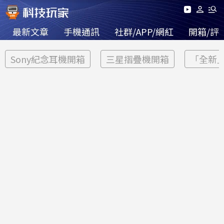
最新文章
手機通訊
社群/APP/網紅
開箱/評
Sony紀念耳機開箱
三星摺疊機開箱
「全新