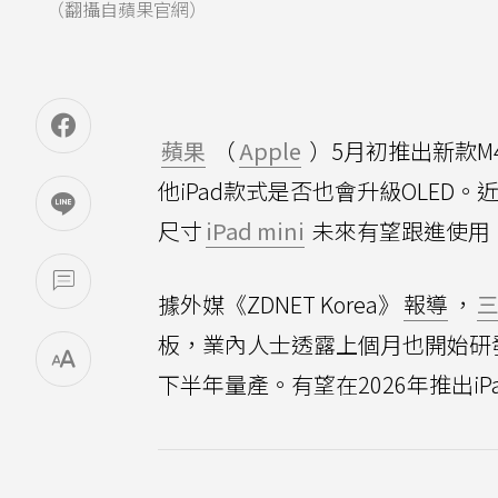
（翻攝自蘋果官網）
蘋果
（
Apple
）5月初推出新款M4
他iPad款式是否也會升級OLED
尺寸
iPad mini
未來有望跟進使用
據外媒《ZDNET Korea》
報導
，
板，業內人士透露上個月也開始研發給i
下半年量產。有望在2026年推出iPad