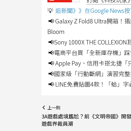
💡
追新聞》》在Google Ne
📢 Galaxy Z Fold8 Ultr
Bloom
📢Sony 1000X THE CO
📢電商平台買「全新庫存機」踩
📢 Apple Pay、信用卡搭
📢國家級「行動斷網」演習完整
📢 LINE免費貼圖4款！「蛤
上一則
3A遊戲處境尷尬？前《文明帝國》開
遊戲界裁員潮