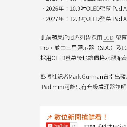
．2026年：10.9吋OLED螢幕iPad Ai
．2027年：12.9吋OLED螢幕iPad Ai
此前蘋果iPad系列皆採用
LCD
螢幕
Pro，並由三星顯示器（SDC）及LG
採用OLED螢幕後也讓價格水漲船高，
彭博社記者Mark Gurman曾指出
iPad mini可能只有升級處理
📌 數位新聞搶鮮看！
訂閱《科技玩家》Y