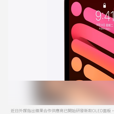
近日外媒指出蘋果合作供應商已開始研發新款OLED面板，2026年iP