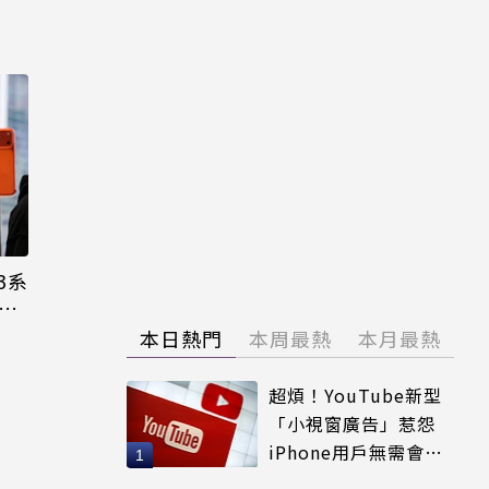
3系
機難
本日熱門
本周最熱
本月最熱
超煩！YouTube新型
「小視窗廣告」惹怨
iPhone用戶無需會員
輕鬆解決