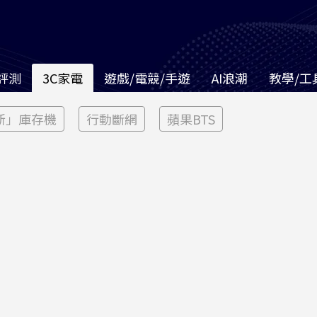
評測
3C家電
遊戲/電競/手遊
AI浪潮
教學/工
新」庫存機
行動斷網
蘋果BTS