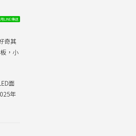
用LINE傳送
好奇其
面板，小
LED面
025年