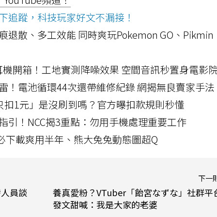
ws按下追蹤，科技玩家好文不漏接！
a開箱！摺痕退散、多工效能 同時爽玩Pokemon GO、Pikmin
LLEXION耳機開箱！工地實測降噪效果 空間音訊秒置身電影
雷！電池循環44次還帶維修紀錄 網揭無良賣家手法
北捷「只扣1元」是沒刷到嗎？官方曝扣款規則秒懂
指引！NCC揭3重點：勿用手機處理重要工作
」字必下載爽用半年、熊大兔兔動態圖超Q
下一
發人員談
養真愛粉？VTuber「飴宮なずな」社群平
發文甜喊：我是大家的老婆