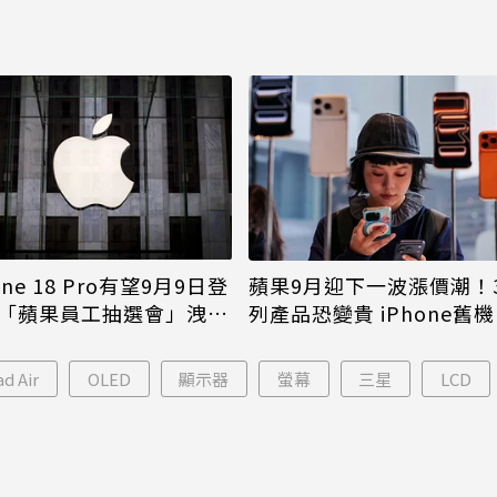
one 18 Pro有望9月9日登
蘋果9月迎下一波漲價潮！
「蘋果員工抽選會」洩端
列產品恐變貴 iPhone舊
倖免
ad Air
OLED
顯示器
螢幕
三星
LCD