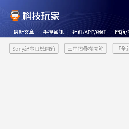
最新文章
手機通訊
社群/APP/網紅
開箱/
Sony紀念耳機開箱
三星摺疊機開箱
「全