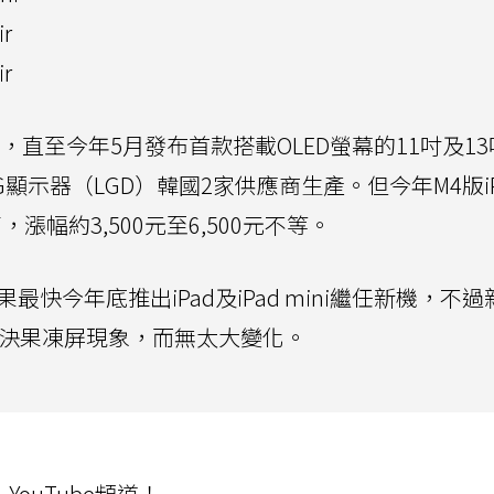
r
r
，直至今年5月發布首款搭載OLED螢幕的11吋及13吋
顯示器（LGD）韓國2家供應商生產。但今年M4版iPad
漲幅約3,500元至6,500元不等。
蘋果最快今年底推出iPad及iPad mini繼任新機，不
器並解決果凍屏現象，而無太大變化。
ouTube頻道！