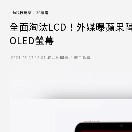
udn科技玩家
3C家電
全面淘汰LCD！外媒曝蘋果陣容計
OLED螢幕
2024-05-27 13:01
聯合新聞網／ 綜合報導