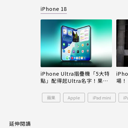
iPhone 18
iPh
iPhone Ultra摺疊機「5大特
場！
點」配得起Ultra名字！果粉
倪
看完更心動
蘋果
Apple
iPad mini
iP
延伸閱讀