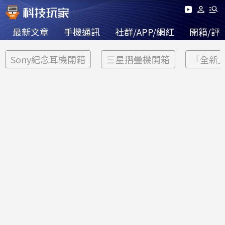
最新文章
手機通訊
社群/APP/網紅
開箱/評
Sony紀念耳機開箱
三星摺疊機開箱
「全新