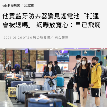
udn科技玩家
3C家電
他買藍牙防丟器驚見鋰電池「托運
會被退嗎」 網曝放寬心：早已飛爛
2024-05-26 07:50
聯合新聞網／ 綜合報導