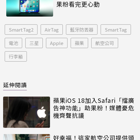
果粉看完更心動
SmartTag2
AirTag
藍牙防丟器
SmartTag
電池
三星
Apple
蘋果
航空公司
行李箱
延伸閱讀
蘋果iOS 18加入Safari「擋廣
告神功能」助果粉！媒體憂危
機齊聲抗議
好幸福！這家航空公司提供頭