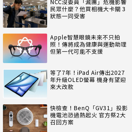
NCC沒委員「滅團」危機影響
民眾什麼？他買相機大卡關 3
狀態一同受害
Apple智慧眼鏡未來不只拍
照！傳將成為健康與運動助理
但第一代可能不支援
等了7年！iPad Air傳出2027
年升級OLED螢幕 機身有望迎
來大改款
快檢查！BenQ「GV31」投影
機電池恐過熱起火 官方祭2大
召回方案