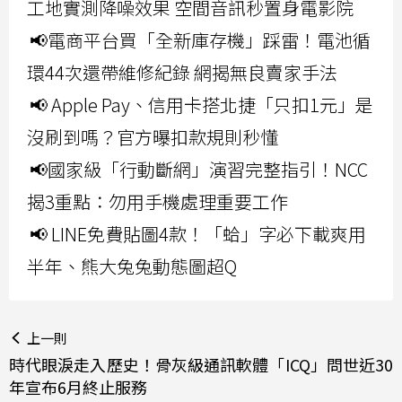
工地實測降噪效果 空間音訊秒置身電影院
📢電商平台買「全新庫存機」踩雷！電池循
環44次還帶維修紀錄 網揭無良賣家手法
📢 Apple Pay、信用卡搭北捷「只扣1元」是
沒刷到嗎？官方曝扣款規則秒懂
📢國家級「行動斷網」演習完整指引！NCC
揭3重點：勿用手機處理重要工作
📢 LINE免費貼圖4款！「蛤」字必下載爽用
半年、熊大兔兔動態圖超Q
上一則
時代眼淚走入歷史！骨灰級通訊軟體「ICQ」問世近30
年宣布6月終止服務