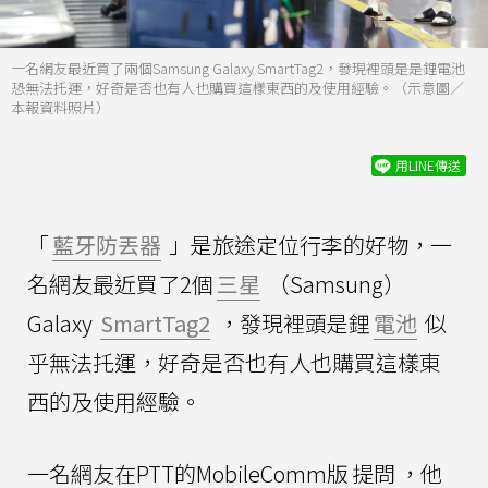
一名網友最近買了兩個Samsung Galaxy SmartTag2，發現裡頭是是鋰電池
恐無法托運，好奇是否也有人也購買這樣東西的及使用經驗。（示意圖／
本報資料照片）
用LINE傳送
「
藍牙防丟器
」是旅途定位行李的好物，一
名網友最近買了2個
三星
（Samsung）
Galaxy
SmartTag2
，發現裡頭是鋰
電池
似
乎無法托運，好奇是否也有人也購買這樣東
西的及使用經驗。
一名網友在PTT的MobileComm版
提問
，他