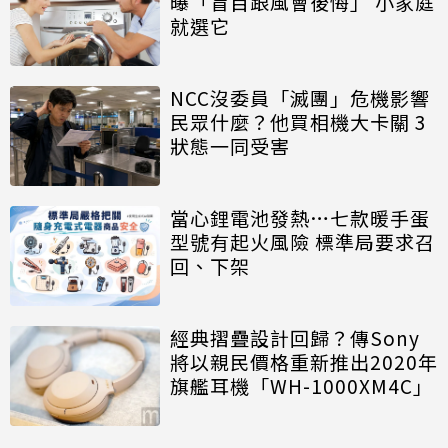
曝「盲目跟風會後悔」 小家庭
就選它
NCC沒委員「滅團」危機影響
民眾什麼？他買相機大卡關 3
狀態一同受害
當心鋰電池發熱…七款暖手蛋
型號有起火風險 標準局要求召
回、下架
經典摺疊設計回歸？傳Sony
將以親民價格重新推出2020年
旗艦耳機「WH-1000XM4C」