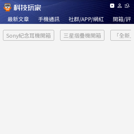
最新文章
手機通訊
社群/APP/網紅
開箱/評
Sony紀念耳機開箱
三星摺疊機開箱
「全新