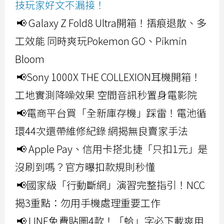
技玩家好文不漏接！
📢 Galaxy Z Fold8 Ultra開箱！摺痕退散、多
工效能 同時爽玩Pokemon GO、Pikmin
Bloom
📢Sony 1000X THE COLLEXION耳機開箱！
工地實測降噪效果 空間音訊秒置身電影院
📢電商平台買「全新庫存機」踩雷！電池循
環44次還帶維修紀錄 網揭無良賣家手法
📢 Apple Pay、信用卡搭北捷「只扣1元」是
沒刷到嗎？官方曝扣款規則秒懂
📢國家級「行動斷網」演習完整指引！NCC
揭3重點：勿用手機處理重要工作
📢 LINE免費貼圖4款！「蛤」字必下載爽用