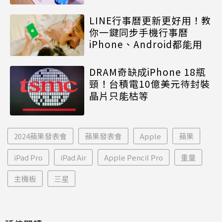
LINE行事曆更新更好用！教
你一鍵同步手機行事曆
iPhone、Android都能用
DRAM奇缺成iPhone 18瓶
頸！台積電10億美元待封裝
晶片只能枯等
2024蘋果發表會
蘋果發表會
Apple
蘋果
iPad Pro
iPad Air
Apple Pencil Pro
重量
主機板
三星