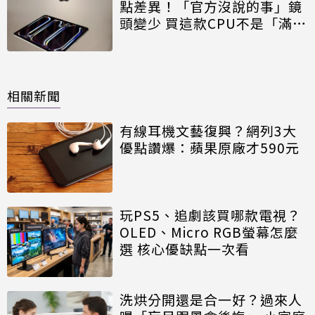
點差異！「官方沒說的事」鏡
頭變少 買這款CPU不是「滿血
版本」
相關新聞
有線耳機文藝復興？網列3大
優點讚爆：蘋果原廠才590元
玩PS5、追劇該買哪款電視？
OLED、Micro RGB螢幕怎麼
選 核心優缺點一次看
洗烘分開還是合一好？過來人