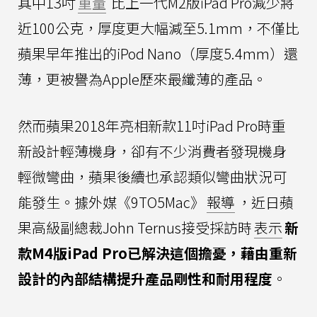
其中13吋
重量
比上一代M2版iPad Pro減少將
近100公克，厚度更大幅減至5.1mm，不僅比
蘋果早年推出的iPod Nano（厚度5.4mm）還
薄，更被譽為Apple歷來最纖薄的產品。
然而蘋果2018年亮相新款11吋iPad Pro時重
新設計輕薄機身，卻有不少消費者發現機身
輕微彎曲，蘋果後續也承認類似彎曲狀況可
能發生。據外媒《9TO5Mac》
報導
，近日蘋
果高級副總裁John Ternus接受採訪時
表示
新
款M4版iPad Pro已解決這個擔憂，藉由重新
設計的內部結構提升產品剛性和耐用程度
。