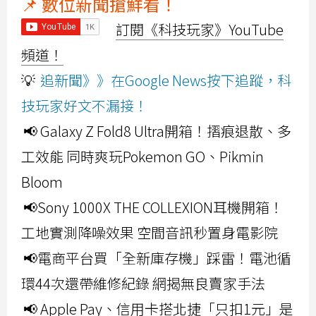
📌 數位新聞搶鮮看！
訂閱《科技玩家》YouTube
頻道！
💡
追新聞》》在Google News按下追蹤，科
技玩家好文不漏接！
📢 Galaxy Z Fold8 Ultra開箱！摺痕退散、多
工效能 同時爽玩Pokemon GO、Pikmin
Bloom
📢Sony 1000X THE COLLEXION耳機開箱！
工地實測降噪效果 空間音訊秒置身電影院
📢電商平台買「全新庫存機」踩雷！電池循
環44次還帶維修紀錄 網揭無良賣家手法
📢 Apple Pay、信用卡搭北捷「只扣1元」是