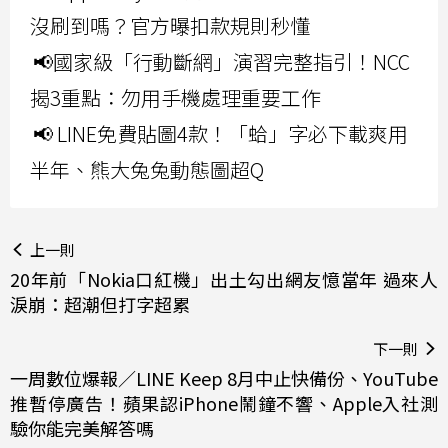
沒刷到嗎？官方曝扣款規則秒懂
📢國家級「行動斷網」演習完整指引！NCC
揭3重點：勿用手機處理重要工作
📢 LINE免費貼圖4款！「蛤」字必下載爽用
半年、熊大兔兔動態圖超Q
上一則
20年前「Nokia口紅機」出土勾出網友憶當年 過來人
淚崩：超潮但打字超累
下一則
一周數位爆報／LINE Keep 8月中止快備份、YouTube
推暫停廣告！蘋果認iPhone鬧鐘不響、Apple入社測
驗你能完美解答嗎