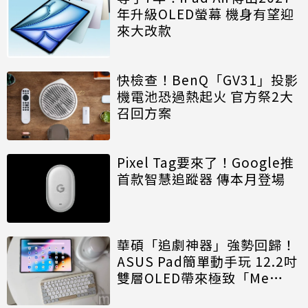
年升級OLED螢幕 機身有望迎
來大改款
快檢查！BenQ「GV31」投影
機電池恐過熱起火 官方祭2大
召回方案
Pixel Tag要來了！Google推
首款智慧追蹤器 傳本月登場
華碩「追劇神器」強勢回歸！
ASUS Pad簡單動手玩 12.2吋
雙層OLED帶來極致「Me
Time」