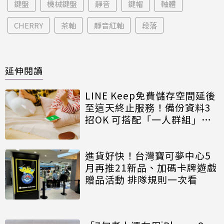
鍵盤
機械鍵盤
靜音
鍵帽
軸體
CHERRY
茶軸
靜音紅軸
段落
延伸閱讀
LINE Keep免費儲存空間延後
至這天終止服務！備份資料3
招OK 可搭配「一人群組」使
用
進貨好快！台灣寶可夢中心5
月再推21新品、加碼卡牌遊戲
贈品活動 排隊規則一次看