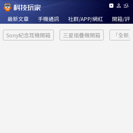
最新文章
手機通訊
社群/APP/網紅
開箱/評
Sony紀念耳機開箱
三星摺疊機開箱
「全新