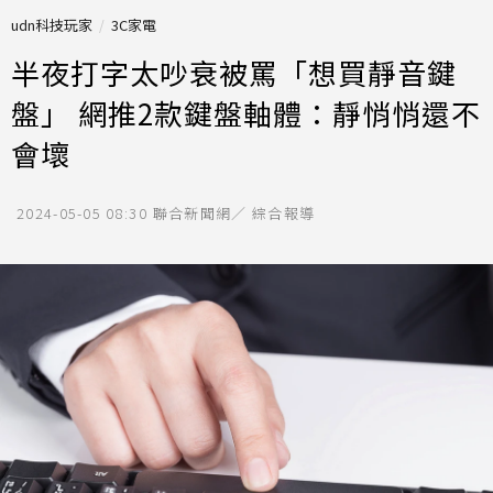
udn科技玩家
3C家電
半夜打字太吵衰被罵「想買靜音鍵
盤」 網推2款鍵盤軸體：靜悄悄還不
會壞
2024-05-05 08:30
聯合新聞網／ 綜合報導