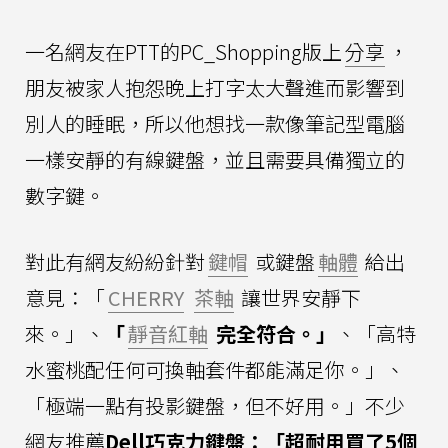
一名網友在PTT的PC_Shopping版上
分享
，
朋友被家人抱怨晚上打字太大聲進而影響到
別人的睡眠，所以他想找一款像筆記型電腦
一樣安靜的有線鍵盤，並且需要具備獨立的
數字鍵。
對此有網友紛紛針對
鍵帽
或鍵盤
軸體
給出
意見：「
CHERRY
茶軸
讓世界安靜下
來。」、
「
靜音紅軸
完全符合。」
、「高特
水蜜桃配任何可換軸套件都能滿足你。」、
「極端一點有投影鍵盤，但不好用。」不少
網友推薦
Dell巧克力鍵盤：「超耐用買了5個