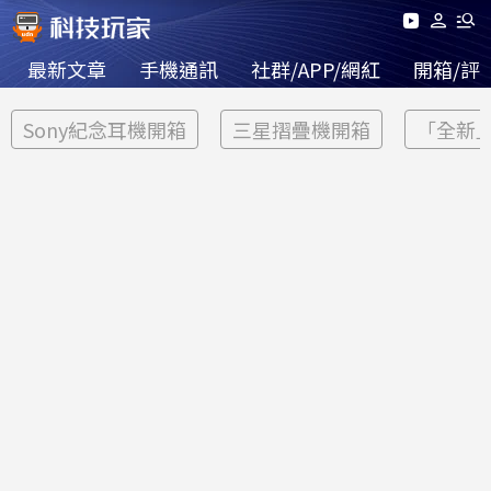
最新文章
手機通訊
社群/APP/網紅
開箱/評
Sony紀念耳機開箱
三星摺疊機開箱
「全新