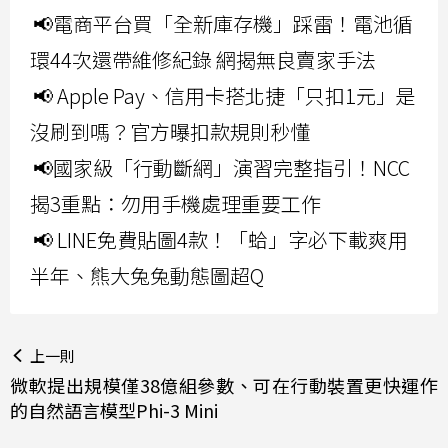
📢電商平台買「全新庫存機」踩雷！電池循
環44次還帶維修紀錄 網揭無良賣家手法
📢 Apple Pay、信用卡搭北捷「只扣1元」是
沒刷到嗎？官方曝扣款規則秒懂
📢國家級「行動斷網」演習完整指引！NCC
揭3重點：勿用手機處理重要工作
📢 LINE免費貼圖4款！「蛤」字必下載爽用
半年、熊大兔兔動態圖超Q
上一則
微軟提出規模僅38億組參數、可在行動裝置更快運作
的自然語言模型Phi-3 Mini