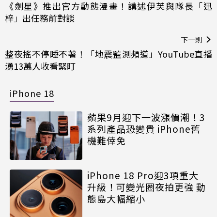
《劍星》推出官方動態漫畫！講述伊芙與隊長「迅
梓」出任務前對談
下一則
整夜搖不停睡不著！「地震監測頻道」YouTube直播
湧13萬人收看緊盯
iPhone 18
蘋果9月迎下一波漲價潮！3
系列產品恐變貴 iPhone舊
機難倖免
iPhone 18 Pro迎3項重大
升級！可變光圈夜拍更強 動
態島大幅縮小