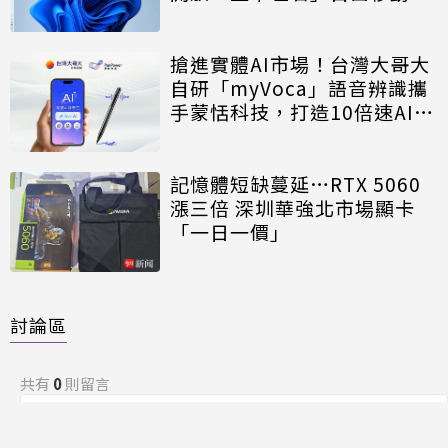
搶進實體AI市場！台灣大哥大
自研「myVoca」語音辨識攜
手蒙恬科技，打造10倍速AI錄
音神器
記憶體短缺蔓延…RTX 5060
漲三倍 深圳華強北市場顯卡
「一日一價」
討論區
共有
0
則留言