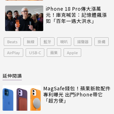
iPhone 18 Pro傳大漲萬
元！庫克喊苦：記憶體飆漲
如「百年一遇大洪水」
Beats
無線
藍牙
喇叭
揚聲器
掛繩
AirPlay
USB-C
蘋果
Apple
延伸閱讀
MagSafe錢包！蘋果新款配件
專利曝光 出門iPhone帶它
「超方便」