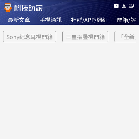
最新文章
手機通訊
社群/APP/網紅
開箱/評
Sony紀念耳機開箱
三星摺疊機開箱
「全新