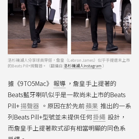
洛杉磯湖人分享球員穿搭，詹皇（Lebron James）似乎手提還未上市
的Beats Pill+揚聲器。（翻攝自
洛杉磯湖人Instagram
）
據《9TO5Mac》
報導
，詹皇手上提著的
Beats藍牙喇叭似乎是一款尚未上市的Beats
Pill+
揚聲器
。原因在於先前
蘋果
推出的一系
列Beats Pill+型號並未提供任何
掛繩
設計，
而詹皇手上提著款式卻有相當明顯的同色系