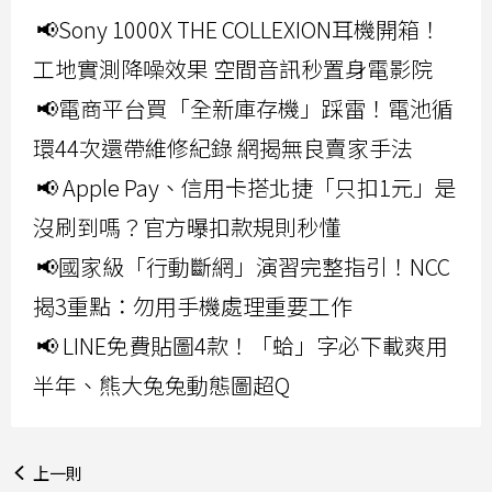
📢Sony 1000X THE COLLEXION耳機開箱！
工地實測降噪效果 空間音訊秒置身電影院
📢電商平台買「全新庫存機」踩雷！電池循
環44次還帶維修紀錄 網揭無良賣家手法
📢 Apple Pay、信用卡搭北捷「只扣1元」是
沒刷到嗎？官方曝扣款規則秒懂
📢國家級「行動斷網」演習完整指引！NCC
揭3重點：勿用手機處理重要工作
📢 LINE免費貼圖4款！「蛤」字必下載爽用
半年、熊大兔兔動態圖超Q
上一則