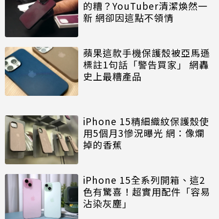
的糟？YouTuber清潔煥然一
新 網卻因這點不領情
蘋果這款手機保護殼被亞馬遜
標註1句話「警告買家」 網轟
史上最糟產品
iPhone 15精細織紋保護殼使
用5個月3慘況曝光 網：像爛
掉的香蕉
iPhone 15全系列開箱、這2
色有驚喜！超實用配件「容易
沾染灰塵」