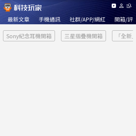
最新文章
手機通訊
社群/APP/網紅
開箱/評
Sony紀念耳機開箱
三星摺疊機開箱
「全新