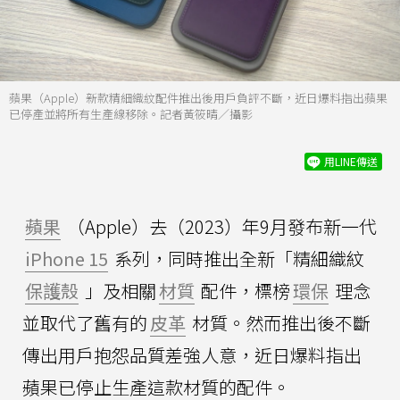
蘋果（Apple）新款精細織紋配件推出後用戶負評不斷，近日爆料指出蘋果
已停產並將所有生產線移除。記者黃筱晴／攝影
用LINE傳送
蘋果
（Apple）去（2023）年9月發布新一代
iPhone 15
系列，同時推出全新「精細織紋
保護殼
」及相關
材質
配件，標榜
環保
理念
並取代了舊有的
皮革
材質。然而推出後不斷
傳出用戶抱怨品質差強人意，近日爆料指出
蘋果已停止生產這款材質的配件。