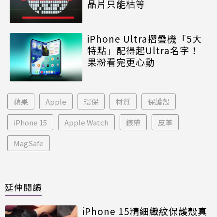
晶片只能枯等
iPhone Ultra摺疊機「5大
特點」配得起Ultra名字！
果粉看完更心動
蘋果
Apple
環保
材質
保護殼
iPhone 15
Apple Watch
錶帶
皮革
MagSafe
延伸閱讀
iPhone 15精細織紋保護殼真