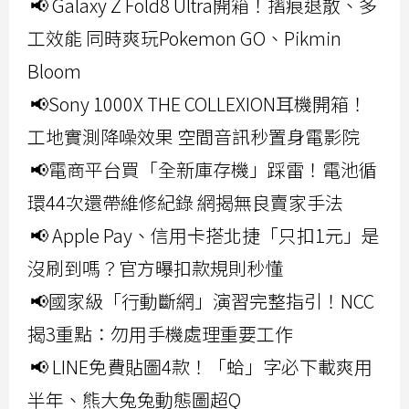
📢 Galaxy Z Fold8 Ultra開箱！摺痕退散、多
工效能 同時爽玩Pokemon GO、Pikmin
Bloom
📢Sony 1000X THE COLLEXION耳機開箱！
工地實測降噪效果 空間音訊秒置身電影院
📢電商平台買「全新庫存機」踩雷！電池循
環44次還帶維修紀錄 網揭無良賣家手法
📢 Apple Pay、信用卡搭北捷「只扣1元」是
沒刷到嗎？官方曝扣款規則秒懂
📢國家級「行動斷網」演習完整指引！NCC
揭3重點：勿用手機處理重要工作
📢 LINE免費貼圖4款！「蛤」字必下載爽用
半年、熊大兔兔動態圖超Q