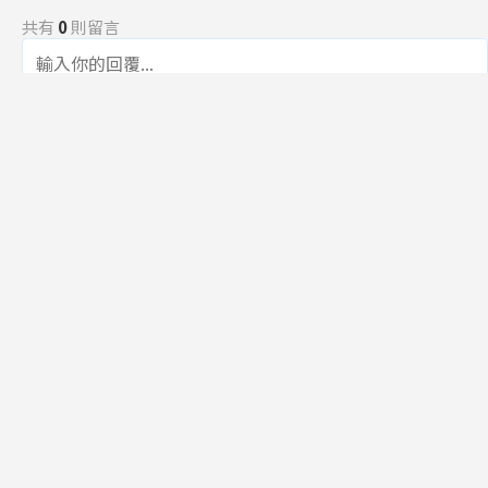
共有
0
則留言
規範
回覆
還沒有留言，成為第一個發言的人吧！
訂閱