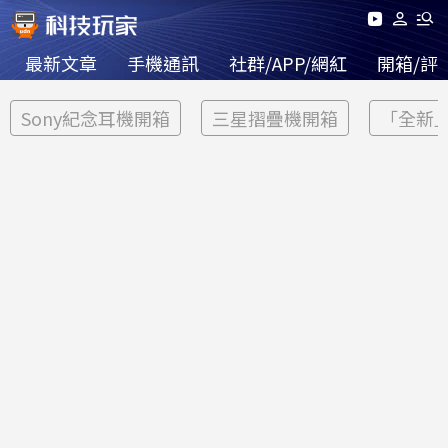
最新文章
手機通訊
社群/APP/網紅
開箱/評
Sony紀念耳機開箱
三星摺疊機開箱
「全新