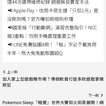
環44次還帶維修紀錄 網揭無良賣家手法
📢 Apple Pay、信用卡搭北捷「只扣1元」是
沒刷到嗎？官方曝扣款規則秒懂
📢國家級「行動斷網」演習完整指引！NCC
揭3重點：勿用手機處理重要工作
📢 LINE免費貼圖4款！「蛤」字必下載爽用
半年、熊大兔兔動態圖超Q
上一則
加入掌上型遊戲機市場？傳微軟曾打造多款遊戲掌機
原型
下一則
Pokemon Sleep「睡覺」世界大賽如火如荼展開！網