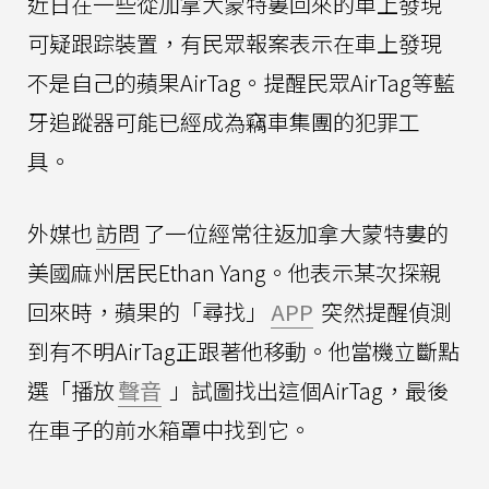
近日在一些從加拿大蒙特婁回來的車上發現
可疑跟踪裝置，有民眾報案表示在車上發現
不是自己的蘋果AirTag。提醒民眾AirTag等藍
牙追蹤器可能已經成為竊車集團的犯罪工
具。
外媒也
訪問
了一位經常往返加拿大蒙特婁的
美國麻州居民Ethan Yang。他表示某次探親
回來時，蘋果的「尋找」
APP
突然提醒偵測
到有不明AirTag正跟著他移動。他當機立斷點
選「播放
聲音
」試圖找出這個AirTag，最後
在車子的前水箱罩中找到它。