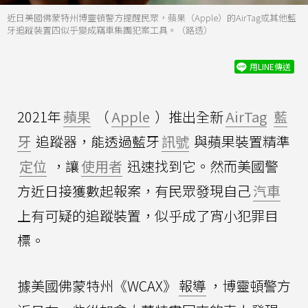
近日美國佛蒙特州博靈頓警方提醒民眾，蘋果（Apple）的AirTag或其他藍
牙追蹤裝置四似乎變成竊車集團犯案工具。（路透）
用LINE傳送
2021年
蘋果
（
Apple
）推出全新
AirTag
藍
牙
追蹤器，能透過藍牙
訊號
與蘋果裝置精準
定位
，讓
使用者
迅速找到它。然而美國警
方近日接獲數起報案，有民眾發現自己
汽車
上有可疑的追蹤裝置，似乎成了宵小犯罪目
標。
據美國佛蒙特州《WCAX》
報導
，博靈頓警方