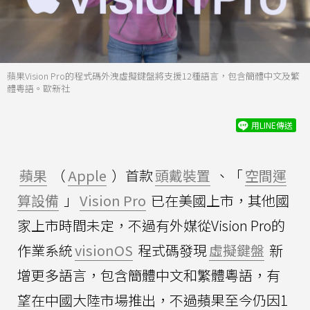
蘋果Vision Pro的程式碼外洩虛擬鍵盤將支援12種語言，包含簡體中文及繁
體粵語。歐新社
用LINE傳送
蘋果
（
Apple
）首款
頭戴裝置
、「
空間運
算設備
」
Vision Pro
已在美國上市，其他國
家上市時間未定，不過有外媒從Vision Pro的
作業系統
visionOS
程式碼發現
虛擬鍵盤
新
增更多語言，包含簡體中文和繁體粵語，有
望在中國大陸市場推出，不過蘋果至今仍因1