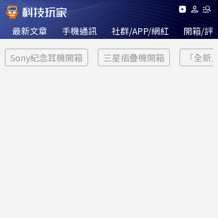
最新文章
手機通訊
社群/APP/網紅
開箱/評
Sony紀念耳機開箱
三星摺疊機開箱
「全新