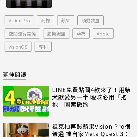
Vision Pro
商標
蘋果
頭戴裝置
空間運算設備
虛擬鍵盤
華為
Apple
visionOS
專利
延伸閱讀
LINE免費貼圖4款來了！用柴
犬獻愛另一半 曖昧必用「抱
抱」圖案撒嬌
祖克柏再酸蘋果Vision Pro很
普通 捧自家Meta Quest 3：