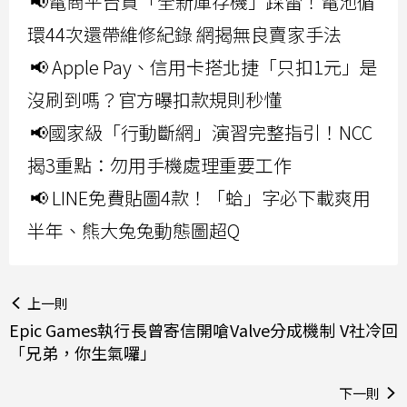
📢電商平台買「全新庫存機」踩雷！電池循
環44次還帶維修紀錄 網揭無良賣家手法
📢 Apple Pay、信用卡搭北捷「只扣1元」是
沒刷到嗎？官方曝扣款規則秒懂
📢國家級「行動斷網」演習完整指引！NCC
揭3重點：勿用手機處理重要工作
📢 LINE免費貼圖4款！「蛤」字必下載爽用
半年、熊大兔兔動態圖超Q
上一則
Epic Games執行長曾寄信開嗆Valve分成機制 V社冷回
「兄弟，你生氣囉」
下一則