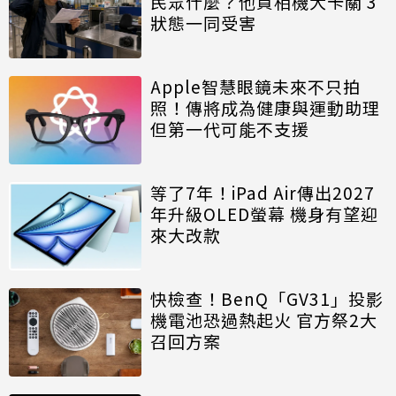
民眾什麼？他買相機大卡關 3
狀態一同受害
Apple智慧眼鏡未來不只拍
照！傳將成為健康與運動助理
但第一代可能不支援
等了7年！iPad Air傳出2027
年升級OLED螢幕 機身有望迎
來大改款
快檢查！BenQ「GV31」投影
機電池恐過熱起火 官方祭2大
召回方案