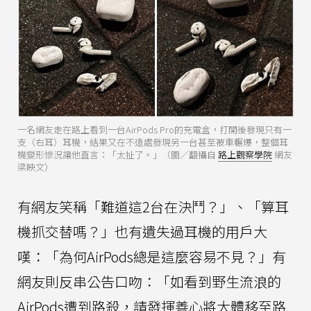
一名網友走在路上看到一台AirPods Pro的充電盒，打開後發現只有一
支（右耳）耳機，結果又在不遠處發現另一台甚至被車輾爆，整個耳
機變形慘況讓他直言：「太扯了。」（圖／翻攝自
路上觀察學院
網友
梁映文）
有網友笑稱「難道這2台在決鬥？」、「算耳
機抓交替嗎？」也有遺失過耳機的用戶大
嘆：「為何AirPods總是這麼容易不見？」有
網友則反串公告口吻：「如看到野生流浪的
AirPods遭到路殺，請發揮善心將大體移至路