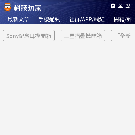
最新文章
手機通訊
社群/APP/網紅
開箱/評
Sony紀念耳機開箱
三星摺疊機開箱
「全新