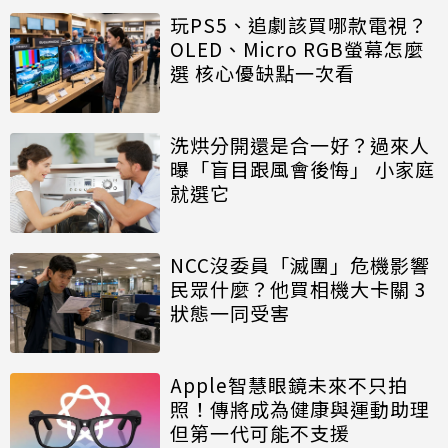
玩PS5、追劇該買哪款電視？
OLED、Micro RGB螢幕怎麼
選 核心優缺點一次看
洗烘分開還是合一好？過來人
曝「盲目跟風會後悔」 小家庭
就選它
NCC沒委員「滅團」危機影響
民眾什麼？他買相機大卡關 3
狀態一同受害
Apple智慧眼鏡未來不只拍
照！傳將成為健康與運動助理
但第一代可能不支援