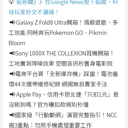
💡
追新聞》》在Google News按下追蹤，科
技玩家好文不漏接！
📢 Galaxy Z Fold8 Ultra開箱！摺痕退散、多
工效能 同時爽玩Pokemon GO、Pikmin
Bloom
📢Sony 1000X THE COLLEXION耳機開箱！
工地實測降噪效果 空間音訊秒置身電影院
📢電商平台買「全新庫存機」踩雷！電池循
環44次還帶維修紀錄 網揭無良賣家手法
📢 Apple Pay、信用卡搭北捷「只扣1元」是
沒刷到嗎？官方曝扣款規則秒懂
📢國家級「行動斷網」演習完整指引！NCC
揭3重點：勿用手機處理重要工作