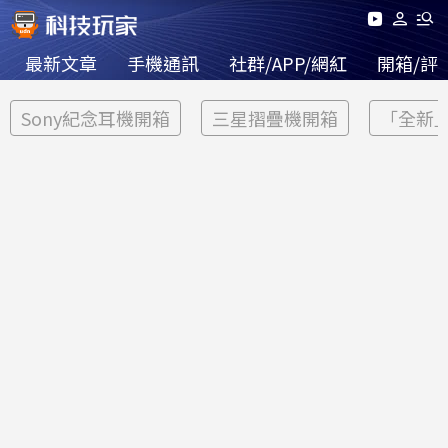
最新文章
手機通訊
社群/APP/網紅
開箱/評
Sony紀念耳機開箱
三星摺疊機開箱
「全新