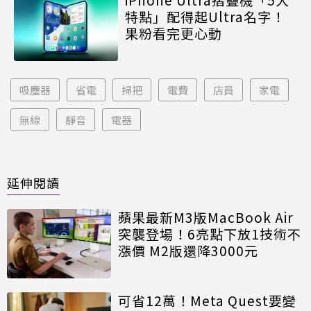
特點」配得起Ultra名字！
果粉看完更心動
吸塵器
省電
掃把
電費
店員
家電
無線
靜音
電器
延伸閱讀
蘋果最新M3版MacBook Air
突襲登場！6亮點下放1技術不
漲價 M2版還降3000元
可省12萬！Meta Quest要變