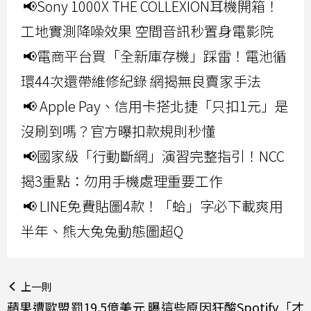
📢Sony 1000X THE COLLEXION耳機開箱！
工地實測降噪效果 空間音訊秒置身電影院
📢電商平台買「全新庫存機」踩雷！電池循
環44次還帶維修紀錄 網揭無良賣家手法
📢 Apple Pay、信用卡搭北捷「只扣1元」是
沒刷到嗎？官方曝扣款規則秒懂
📢國家級「行動斷網」演習完整指引！NCC
揭3重點：勿用手機處理重要工作
📢 LINE免費貼圖4款！「蛤」字必下載爽用
半年、熊大兔兔動態圖超Q
上一則
蘋果遭歐盟罰19.5億美元 曝這些原因狂酸Spotify「才