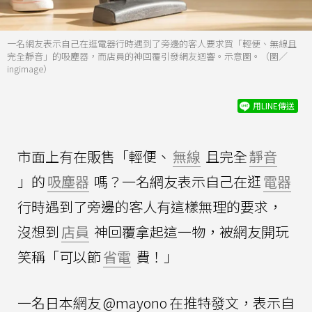
一名網友表示自己在逛電器行時遇到了旁邊的客人要求買「輕便、無線且
完全靜音」的吸塵器，而店員的神回覆引發網友迴響。示意圖。（圖／
ingimage）
用LINE傳送
市面上有在販售「輕便、
無線
且完全
靜音
」的
吸塵器
嗎？一名網友表示自己在逛
電器
行時遇到了旁邊的客人有這樣無理的要求，
沒想到
店員
神回覆拿起這一物，被網友開玩
笑稱「可以節
省電
費！」
一名日本網友
@mayono
在推特發文，表示自