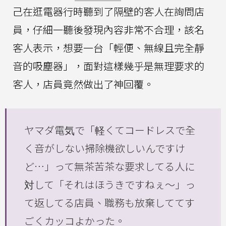
己在逛電器行時聽到了隔壁的客人在詢問店
員，仔細一聽後發現內容非常不合理，該名
客人表示，想要一台「輕便、無線且完全靜
音的吸塵器」，面對這樣幾乎是無理要求的
客人，店員竟然做出了神回覆。
ヤマダ電気で「軽くてコードレスで全
く音がしない掃除機欲しいんですけ
ど…」って無茶苦茶な要求してる人に
対して「それはほうきですねぇ〜」っ
て返してる店員、職務も放棄しててす
ごくカッコよかった。