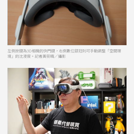
左側按鍵為3D相機的快門鍵，右側數位錶冠則可手動調整「空間環
境」的沈浸度。記者黃筱晴／攝影