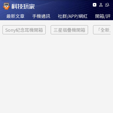
最新文章
手機通訊
社群/APP/網紅
開箱/評
Sony紀念耳機開箱
三星摺疊機開箱
「全新