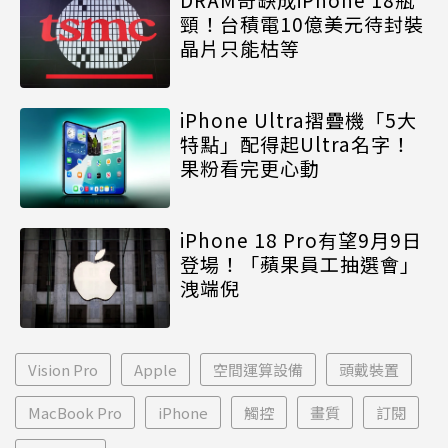
頸！台積電10億美元待封裝
晶片只能枯等
iPhone Ultra摺疊機「5大
特點」配得起Ultra名字！
果粉看完更心動
iPhone 18 Pro有望9月9日
登場！「蘋果員工抽選會」
洩端倪
Vision Pro
Apple
空間運算設備
頭戴裝置
MacBook Pro
iPhone
觸控
畫質
訂閱