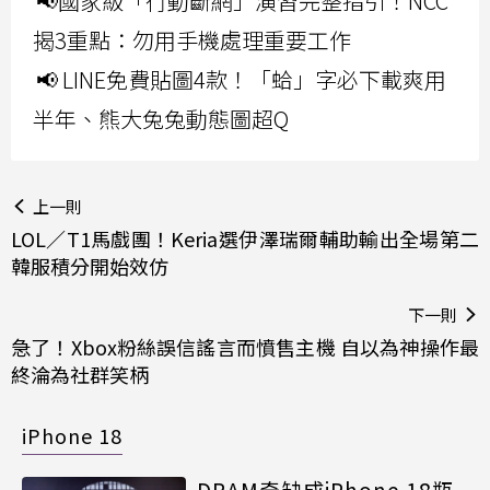
📢國家級「行動斷網」演習完整指引！NCC
揭3重點：勿用手機處理重要工作
📢 LINE免費貼圖4款！「蛤」字必下載爽用
半年、熊大兔兔動態圖超Q
上一則
LOL／T1馬戲團！Keria選伊澤瑞爾輔助輸出全場第二
韓服積分開始效仿
下一則
急了！Xbox粉絲誤信謠言而憤售主機 自以為神操作最
終淪為社群笑柄
iPhone 18
DRAM奇缺成iPhone 18瓶