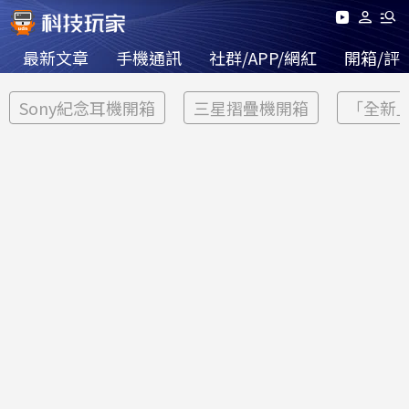
最新文章
手機通訊
社群/APP/網紅
開箱/評
Sony紀念耳機開箱
三星摺疊機開箱
「全新