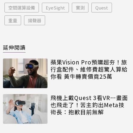
空間運算設備
EyeSight
實測
Quest
重量
揚聲器
延伸閱讀
蘋果Vision Pro預購超夯！旅
行盒配件、維修費超驚人算給
你看 黃牛轉賣價竟25萬
飛機上戴Quest 3看VR…畫面
也飛走了！苦主釣出Meta技
術長：抱歉目前無解