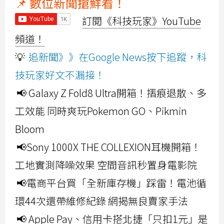
📌 數位新聞搶鮮看！
訂閱《科技玩家》YouTube
頻道！
💡
追新聞》》在Google News按下追蹤，科
技玩家好文不漏接！
📢 Galaxy Z Fold8 Ultra開箱！摺痕退散、多
工效能 同時爽玩Pokemon GO、Pikmin
Bloom
📢Sony 1000X THE COLLEXION耳機開箱！
工地實測降噪效果 空間音訊秒置身電影院
📢電商平台買「全新庫存機」踩雷！電池循
環44次還帶維修紀錄 網揭無良賣家手法
📢 Apple Pay、信用卡搭北捷「只扣1元」是