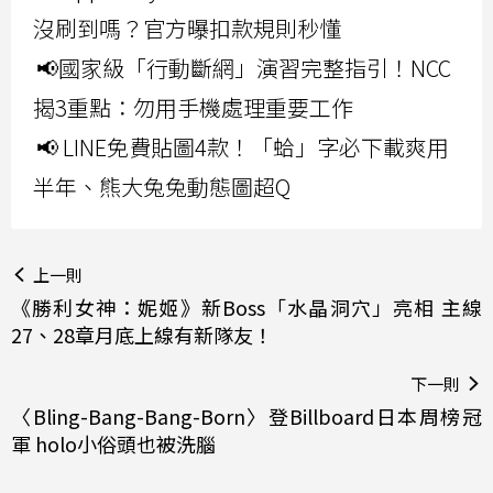
沒刷到嗎？官方曝扣款規則秒懂
📢國家級「行動斷網」演習完整指引！NCC
揭3重點：勿用手機處理重要工作
📢 LINE免費貼圖4款！「蛤」字必下載爽用
半年、熊大兔兔動態圖超Q
上一則
《勝利女神：妮姬》新Boss「水晶洞穴」亮相 主線
27、28章月底上線有新隊友！
下一則
〈Bling-Bang-Bang-Born〉登Billboard日本周榜冠
軍 holo小俗頭也被洗腦