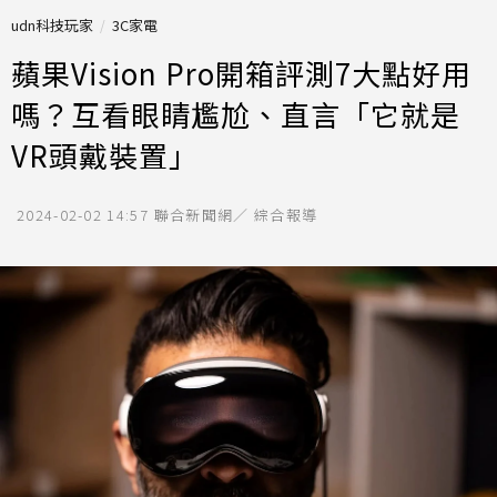
udn科技玩家
3C家電
蘋果Vision Pro開箱評測7大點好用
嗎？互看眼睛尷尬、直言「它就是
VR頭戴裝置」
2024-02-02 14:57
聯合新聞網／ 綜合報導