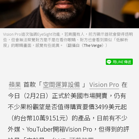
Vision Pro這次強調EyeSight功能，若周圍有人，前方顯示器就會變得透明
些，但會無法察覺對方是不是在看你眼睛、對方也會看到類似「低解析
度」的眼睛畫面，感覺有些詭異。（翻攝自《
The Verge
》）
用LINE傳送
蘋果
首款「
空間運算設備
」
Vision Pro
在
今日（2月2日）正式於美國市場開賣，仍有
不少果粉觀望是否值得購買要價3499美元起
（約台幣10萬9151元）的產品，日前有不少
外媒、YouTuber開箱Vision Pro，但得到的評