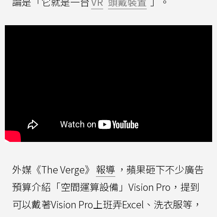
論是「它就是一台
VR
頭戴裝置
」。
外媒《The Verge》
報導
，蘋果砸下不少廣告
預算介紹「空間運算設備」Vision Pro，提到
可以戴著Vision Pro上班弄Excel、洗衣服等，