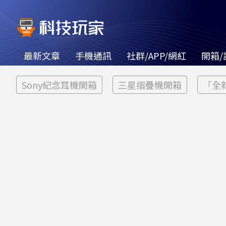
最新文章
手機通訊
社群/APP/網紅
開箱/
Sony紀念耳機開箱
三星摺疊機開箱
「全