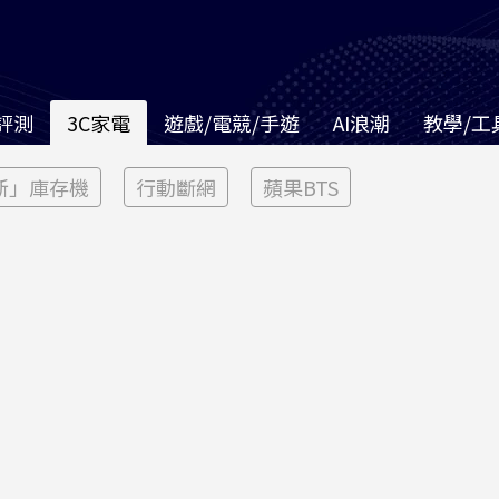
評測
3C家電
遊戲/電競/手遊
AI浪潮
教學/工
新」庫存機
行動斷網
蘋果BTS