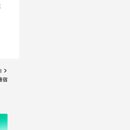
院
則
機宿