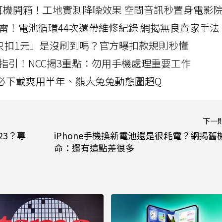
LLEXION耳機開箱！工地實測降噪效果 空間音訊秒置身電影
雷！電池循環44次還帶維修紀錄 網揭無良賣家手法
北捷「只扣1元」是沒刷到嗎？官方曝扣款規則秒懂
指引！NCC揭3重點：勿用手機處理重要工作
」字必下載爽用半年、熊大兔兔動態圖超Q
下一
S23？專
iPhone手機換新電池還是很耗電？網揭舊
命：還有這點差很多