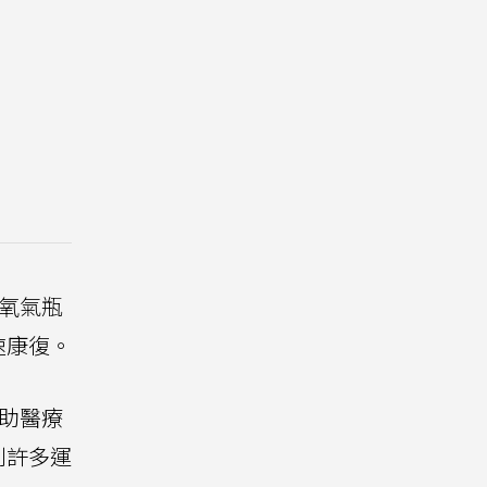
上氧氣瓶
速康復。
協助醫療
到許多運