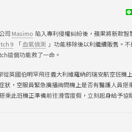
材公司
Masimo
陷入專利侵權糾紛後，蘋果將新款智
tch 9
「
血氧偵測
」功能移除後以利繼續販售。不
atch這個功能救了一命。
一架從英國伯明罕飛往義大利維羅納的瑞安航空班機
促症狀，空服員緊急廣播詢問機上是否有醫護人員搭
Riaz搭乘此班機正準備前往滑雪度假，立刻起身給予協