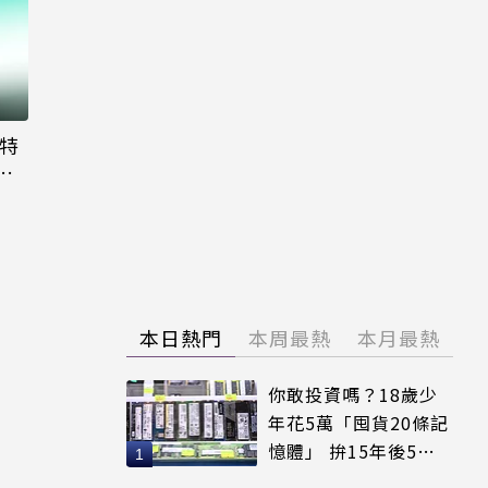
大特
粉
本日熱門
本周最熱
本月最熱
你敢投資嗎？18歲少
年花5萬「囤貨20條記
憶體」 拚15年後5倍
賣出