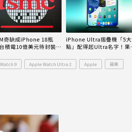
M奇缺成iPhone 18瓶
iPhone Ultra摺疊機「5
台積電10億美元待封裝晶
點」配得起Ultra名字！果
能枯等
看完更心動
 Watch 9
Apple Watch Ultra 2
Apple
蘋果