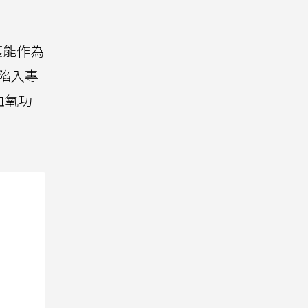
僅能作為
陷入專
除血氧功