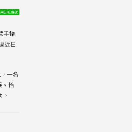
用LINE傳送
慧手錶
過近日
上，一名
乘。恰
助。