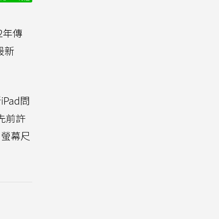
2年傳
最新
iPad問
過先前許
，螢幕尺