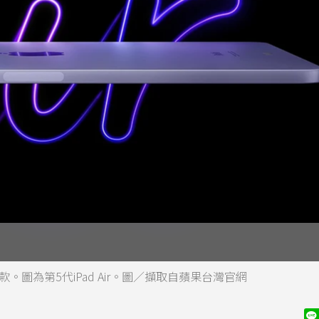
款。圖為第5代iPad Air。圖／擷取自蘋果台灣官網