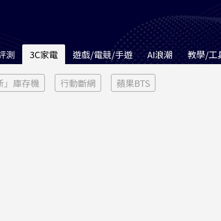
評測
3C家電
遊戲/電競/手遊
AI浪潮
教學/工
新」庫存機
行動斷網
蘋果BTS