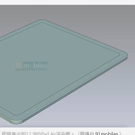
）即將推出的12.9吋iPad Air渲染圖。（翻攝自
91mobiles
）