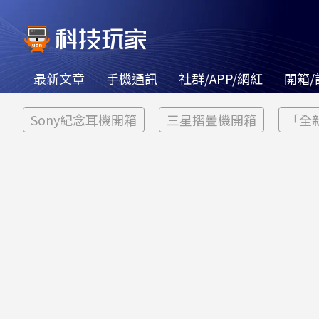
最新文章
手機通訊
社群/APP/網紅
開箱/
Sony紀念耳機開箱
三星摺疊機開箱
「全