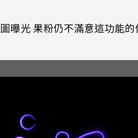
r渲染圖曝光 果粉仍不滿意這功能