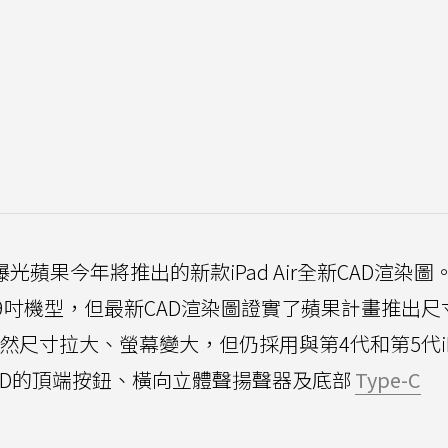
曝光蘋果今年將推出的新款iPad Air全新CAD渲染圖
備12.9吋機型，但最新CAD渲染圖證實了蘋果計畫推出
r。雖然尺寸拉大、螢幕變大，但仍採用與第4代和第5代iPad
 ID的頂端按鈕、橫向立體聲揚聲器及底部
Type-C