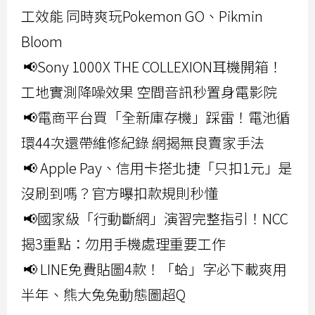
工效能 同時爽玩Pokemon GO、Pikmin
Bloom
📢Sony 1000X THE COLLEXION耳機開箱！
工地實測降噪效果 空間音訊秒置身電影院
📢電商平台買「全新庫存機」踩雷！電池循
環44次還帶維修紀錄 網揭無良賣家手法
📢 Apple Pay、信用卡搭北捷「只扣1元」是
沒刷到嗎？官方曝扣款規則秒懂
📢國家級「行動斷網」演習完整指引！NCC
揭3重點：勿用手機處理重要工作
📢 LINE免費貼圖4款！「蛤」字必下載爽用
半年、熊大兔兔動態圖超Q