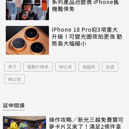
系列產品恐變貴 iPhone舊
機難倖免
iPhone 18 Pro迎3項重大
升級！可變光圈夜拍更強 動
態島大幅縮小
桌子
電動升降桌
辦公桌
電腦桌
坐姿
辦公室
延伸閱讀
操作攻略／新光三越免費寶可
夢卡片又來了！滿足2條件拿