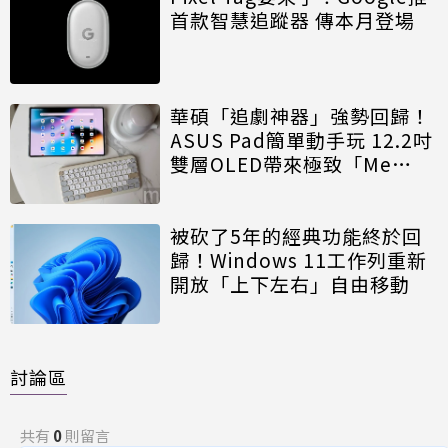
首款智慧追蹤器 傳本月登場
華碩「追劇神器」強勢回歸！
ASUS Pad簡單動手玩 12.2吋
雙層OLED帶來極致「Me
Time」
被砍了5年的經典功能終於回
歸！Windows 11工作列重新
開放「上下左右」自由移動
討論區
共有
0
則留言