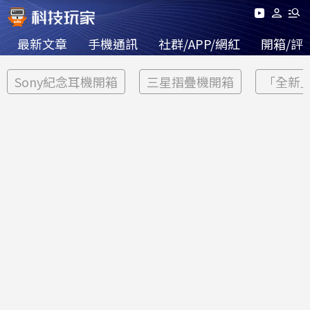
最新文章
手機通訊
社群/APP/網紅
開箱/評
Sony紀念耳機開箱
三星摺疊機開箱
「全新