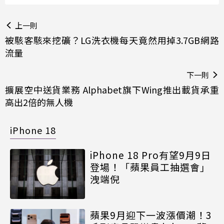
上一則
被駭客駭來挖礦？LG洗衣機每天竟然用掉3.7GB網路
流量
下一則
擴展空中送貨業務 Alphabet旗下Wing推出載貨承重
高出2倍的無人機
iPhone 18
iPhone 18 Pro有望9月9日
登場！「蘋果員工抽選會」
洩端倪
蘋果9月迎下一波漲價潮！3