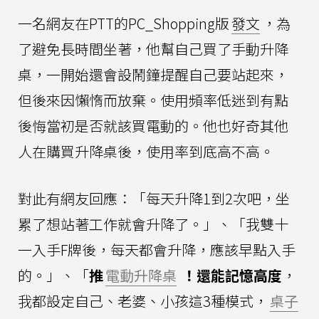
一名網友在PTT的PC_Shopping版
發文
，為
了避免長時間坐著，他幫自己買了手動升降
桌，一開始還會設鬧鐘提醒自己要站起來，
但後來因懶惰而放棄。使用頻率低迷到有點
後悔當初是否就該買電動的。他也好奇其他
人在購買升降桌後，使用率到底高不高。
對此有網友回應：「每天升降1到2次吧，坐
累了想站著工作就會升降了。」、「我雙十
一入手F牌後，每天都會升降，應該早點入手
的。」、「
推
電動升降桌
！還能記憶高度
，
我都設定自己、老婆、小孩這3種模式，
桌子