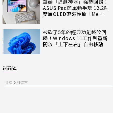
華碩「追劇神器」強勢回歸！
ASUS Pad簡單動手玩 12.2吋
雙層OLED帶來極致「Me
Time」
被砍了5年的經典功能終於回
歸！Windows 11工作列重新
開放「上下左右」自由移動
討論區
共有
0
則留言