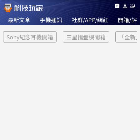
最新文章
手機通訊
社群/APP/網紅
開箱/評
Sony紀念耳機開箱
三星摺疊機開箱
「全新