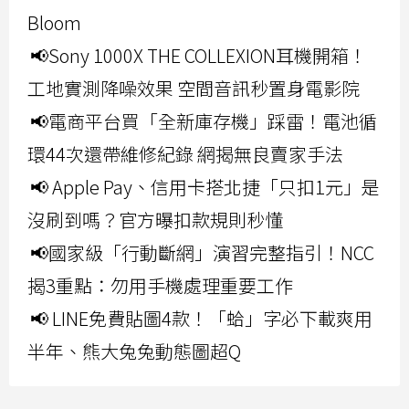
Bloom
📢Sony 1000X THE COLLEXION耳機開箱！
工地實測降噪效果 空間音訊秒置身電影院
📢電商平台買「全新庫存機」踩雷！電池循
環44次還帶維修紀錄 網揭無良賣家手法
📢 Apple Pay、信用卡搭北捷「只扣1元」是
沒刷到嗎？官方曝扣款規則秒懂
📢國家級「行動斷網」演習完整指引！NCC
揭3重點：勿用手機處理重要工作
📢 LINE免費貼圖4款！「蛤」字必下載爽用
半年、熊大兔兔動態圖超Q