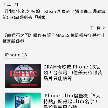
上一則
《鬥陣特攻2》被迫上Steam坦負評？資深員工曝暴雪
前CEO讓遊戲去「送頭」
下一則
《命運石之門》續作有望？MAGES.總監揭今年將推出
驚喜新遊戲
iPhone 18
DRAM奇缺成iPhone 18瓶
頸！台積電10億美元待封裝
晶片只能枯等
iPhone Ultra摺疊機「5大
特點」配得起Ultra名字！
果粉看完更心動