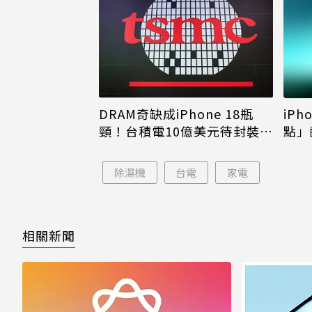
DRAM奇缺成iPhone 18瓶
iPh
頸！台積電10億美元待封裝晶
點」
片只能枯等
看完
除濕機
台電
家電
相關新聞