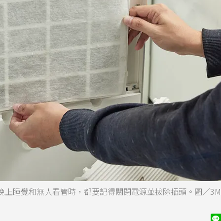
晚上睡覺和無人看管時，都要記得關閉電源並拔除插頭。圖／3