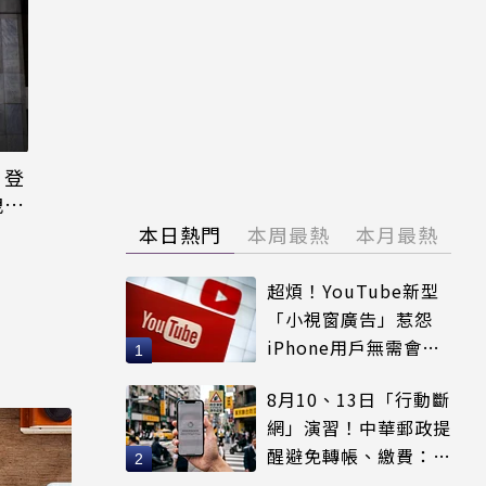
日登
洩端
本日熱門
本周最熱
本月最熱
超煩！YouTube新型
「小視窗廣告」惹怨
iPhone用戶無需會員
輕鬆解決
8月10、13日「行動斷
網」演習！中華郵政提
醒避免轉帳、繳費：務
必留紀錄