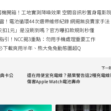
LLEXION耳機開箱！工地實測降噪效果 空間音訊秒置身電影
雷！電池循環44次還帶維修紀錄 網揭無良賣家手法
北捷「只扣1元」是沒刷到嗎？官方曝扣款規則秒懂
指引！NCC揭3重點：勿用手機處理重要工作
」字必下載爽用半年、熊大兔兔動態圖超Q
下一
典卡公
還在用便宜充電線？蘋果警告這2種充電線
傷害Apple Watch電池壽命