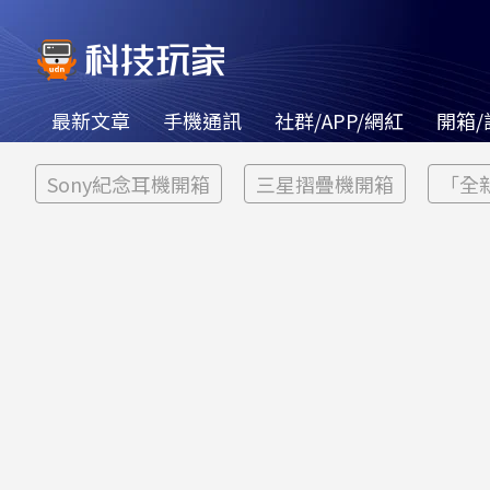
最新文章
手機通訊
社群/APP/網紅
開箱/
Sony紀念耳機開箱
三星摺疊機開箱
「全