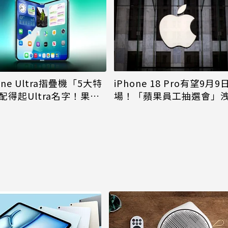
iPhone 18 Pro有望9月9
one Ultra摺疊機「5大特
場！「蘋果員工抽選會」
配得起Ultra名字！果粉
倪
更心動