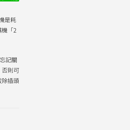
機是耗
機「2
忘記關
，否則可
拔除插頭