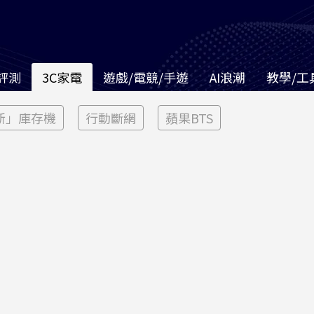
評測
3C家電
遊戲/電競/手遊
AI浪潮
教學/工
新」庫存機
行動斷網
蘋果BTS