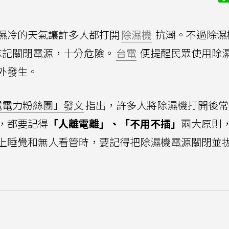
濕冷的天氣讓許多人都打開
除濕機
抗潮。不過除濕
忘記關閉電源，十分危險。
台電
便提醒民眾使用除濕
外發生。
「台電電力粉絲團」發文
指出，許多人將除濕機打開後常
，都要記得
「人離電離」、「不用不插」
兩大原則
上睡覺和無人看管時，要記得把除濕機電源關閉並