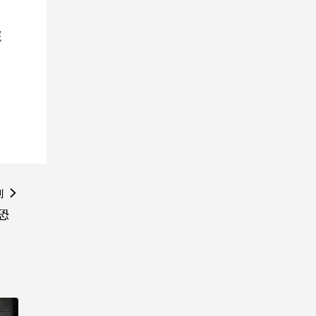
院
則
恐