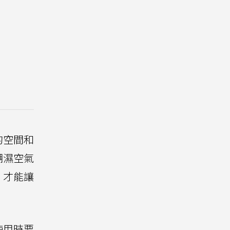
的空間和
潮濕空氣
，才能讓
使用時要