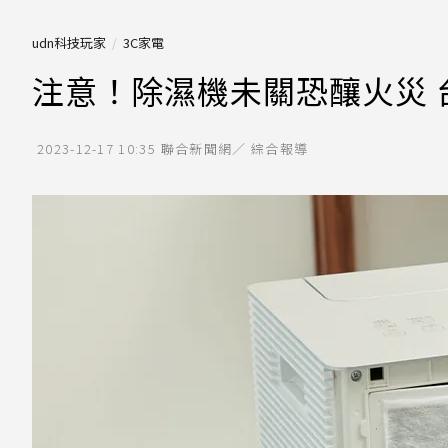
udn科技玩家
3C家電
注意！除濕機未關恐釀火災 
2023-12-17 10:35
聯合新聞網／ 綜合報導