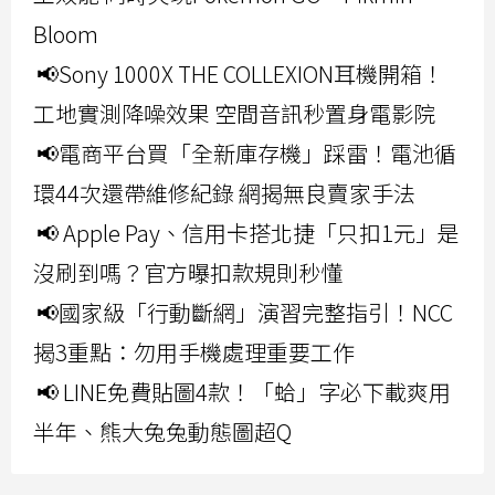
Bloom
📢Sony 1000X THE COLLEXION耳機開箱！
工地實測降噪效果 空間音訊秒置身電影院
📢電商平台買「全新庫存機」踩雷！電池循
環44次還帶維修紀錄 網揭無良賣家手法
📢 Apple Pay、信用卡搭北捷「只扣1元」是
沒刷到嗎？官方曝扣款規則秒懂
📢國家級「行動斷網」演習完整指引！NCC
揭3重點：勿用手機處理重要工作
📢 LINE免費貼圖4款！「蛤」字必下載爽用
半年、熊大兔兔動態圖超Q