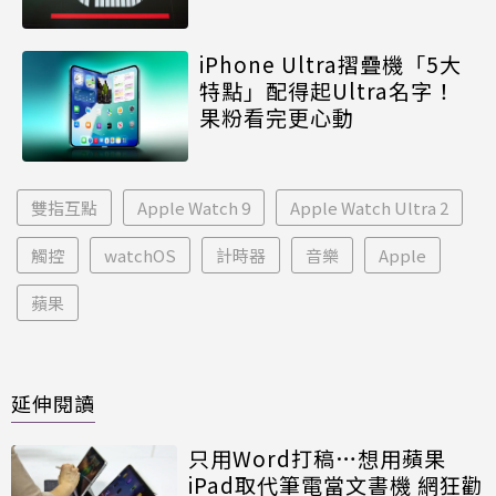
iPhone Ultra摺疊機「5大
特點」配得起Ultra名字！
果粉看完更心動
雙指互點
Apple Watch 9
Apple Watch Ultra 2
觸控
watchOS
計時器
音樂
Apple
蘋果
延伸閱讀
只用Word打稿…想用蘋果
iPad取代筆電當文書機 網狂勸