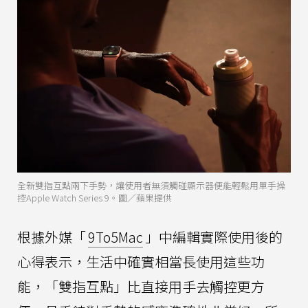
全新雙指互點兩下手勢，讓使用者無須觸碰顯示器便能輕鬆用單手操
控Apple Watch Series 9。圖／蘋果提供
根據外媒「
9To5Mac
」中編輯實際使用後的
心得表示，生活中確實相當長使用這些功
能，「雙指互點」比直接用手去觸控更方