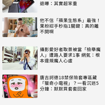
退曝：其實超笨重
他不信「蘋果生態系」最強！
果粉招手秒指1關鍵：真的離
不開啊
攝影愛好者取景被當「檢舉魔
人」遭路人要求1事 網氣：根
本違規魔人心虛
唐吉訶德18禁保險套專區藏
「獵奇小電視」？一看沉迷5
分鐘：默默買套套回家