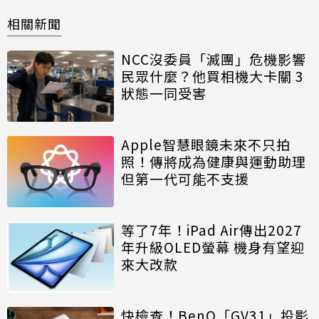
相關新聞
NCC沒委員「滅團」危機影響
民眾什麼？他買相機大卡關 3
狀態一同受害
Apple智慧眼鏡未來不只拍
照！傳將成為健康與運動助理
但第一代可能不支援
等了7年！iPad Air傳出2027
年升級OLED螢幕 機身有望迎
來大改款
快檢查！BenQ「GV31」投影