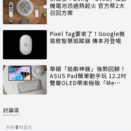
機電池恐過熱起火 官方祭2大
召回方案
Pixel Tag要來了！Google推
首款智慧追蹤器 傳本月登場
華碩「追劇神器」強勢回歸！
ASUS Pad簡單動手玩 12.2吋
雙層OLED帶來極致「Me
Time」
討論區
共有
0
則留言