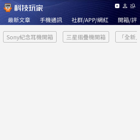
最新文章
手機通訊
社群/APP/網紅
開箱/評
Sony紀念耳機開箱
三星摺疊機開箱
「全新