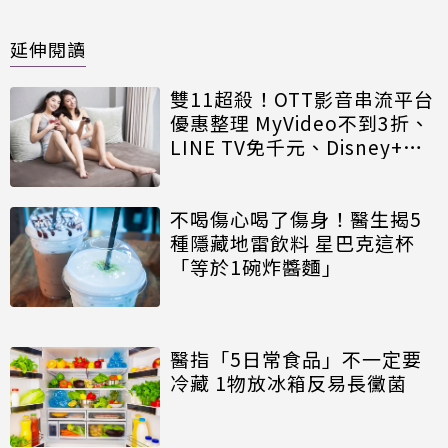
延伸閱讀
雙11超殺！OTT影音串流平台
優惠整理 MyVideo不到3折、
LINE TV免千元、Disney+每
月百元有找
不喝傷心喝了傷身！醫生揭5
種隱藏地雷飲料 星巴克這杯
「等於1碗炸醬麵」
醫指「5日常食品」不一定要
冷藏 1物放冰箱反易長黴菌