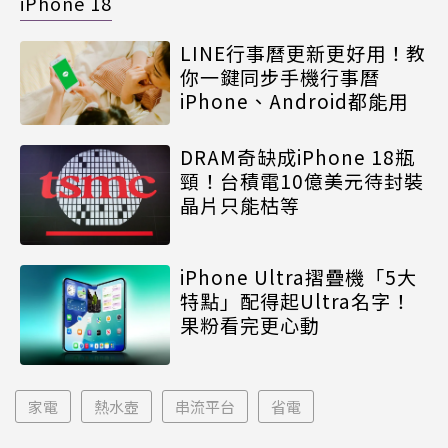
iPhone 18
LINE行事曆更新更好用！教
你一鍵同步手機行事曆
iPhone、Android都能用
DRAM奇缺成iPhone 18瓶
頸！台積電10億美元待封裝
晶片只能枯等
iPhone Ultra摺疊機「5大
特點」配得起Ultra名字！
果粉看完更心動
家電
熱水壺
串流平台
省電