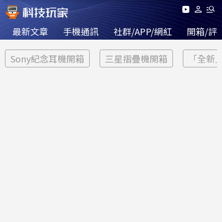
最新文章
手機通訊
社群/APP/網紅
開箱/評
Sony紀念耳機開箱
三星摺疊機開箱
「全新