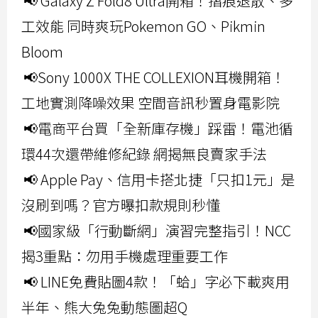
📢 Galaxy Z Fold8 Ultra開箱！摺痕退散、多
工效能 同時爽玩Pokemon GO、Pikmin
Bloom
📢Sony 1000X THE COLLEXION耳機開箱！
工地實測降噪效果 空間音訊秒置身電影院
📢電商平台買「全新庫存機」踩雷！電池循
環44次還帶維修紀錄 網揭無良賣家手法
📢 Apple Pay、信用卡搭北捷「只扣1元」是
沒刷到嗎？官方曝扣款規則秒懂
📢國家級「行動斷網」演習完整指引！NCC
揭3重點：勿用手機處理重要工作
📢 LINE免費貼圖4款！「蛤」字必下載爽用
半年、熊大兔兔動態圖超Q