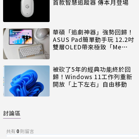
首款智慧追蹤器 傳本月登場
華碩「追劇神器」強勢回歸！
ASUS Pad簡單動手玩 12.2吋
雙層OLED帶來極致「Me
Time」
被砍了5年的經典功能終於回
歸！Windows 11工作列重新
開放「上下左右」自由移動
討論區
共有
0
則留言