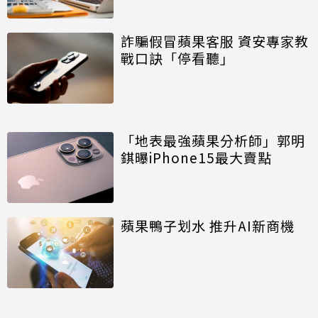
詐騙假冒蘋果客服 資安專家教
戰口訣「停看聽」
「地表最強蘋果分析師」郭明
錤曝iPhone15最大賣點
蘋果鴨子划水 推升AI新商機