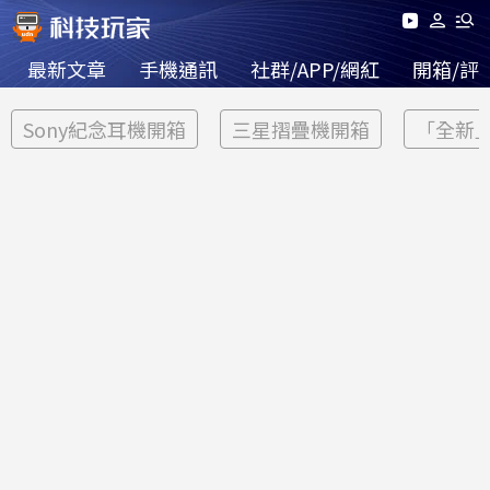
最新文章
手機通訊
社群/APP/網紅
開箱/評
Sony紀念耳機開箱
三星摺疊機開箱
「全新