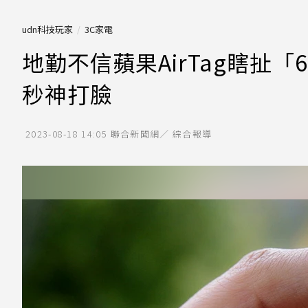
udn科技玩家
3C家電
地勤不信蘋果AirTag瞎扯
秒神打臉
2023-08-18 14:05
聯合新聞網／ 綜合報導