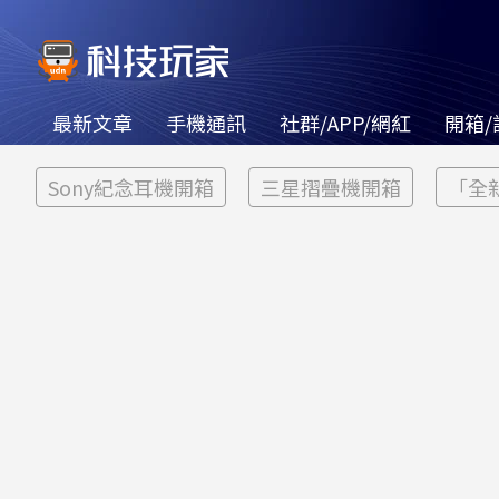
最新文章
手機通訊
社群/APP/網紅
開箱/
Sony紀念耳機開箱
三星摺疊機開箱
「全