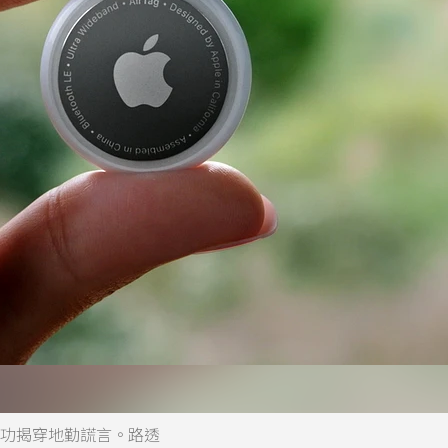
g成功揭穿地勤謊言。路透