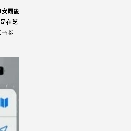
母女最後
而是在芝
加哥聯