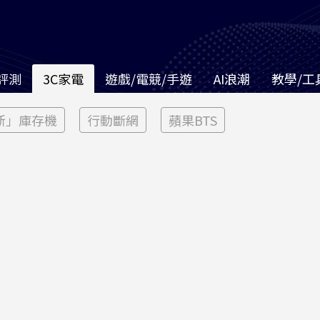
評測
3C家電
遊戲/電競/手遊
AI浪潮
教學/工
新」庫存機
行動斷網
蘋果BTS