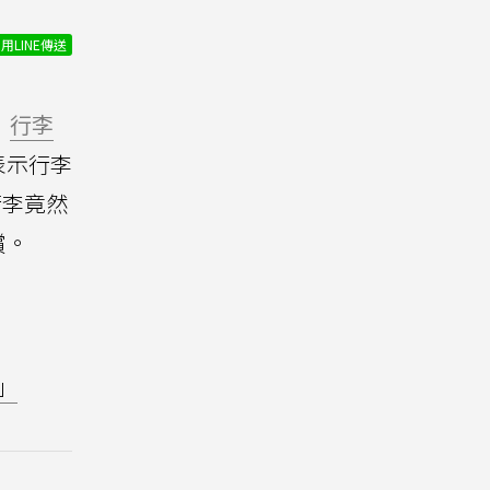
用LINE傳送
，
行李
表示行李
行李竟然
償。
」