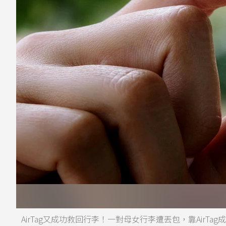
AirTag又成功救回行李！一對母女行李遭丟包，靠AirTa