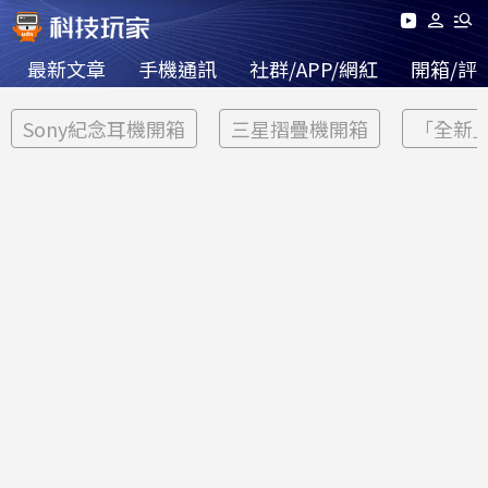
最新文章
手機通訊
社群/APP/網紅
開箱/評
Sony紀念耳機開箱
三星摺疊機開箱
「全新