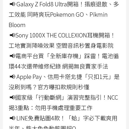
📢 Galaxy Z Fold8 Ultra開箱！摺痕退散、多
工效能 同時爽玩Pokemon GO、Pikmin
Bloom
📢Sony 1000X THE COLLEXION耳機開箱！
工地實測降噪效果 空間音訊秒置身電影院
📢電商平台買「全新庫存機」踩雷！電池循
環44次還帶維修紀錄 網揭無良賣家手法
📢 Apple Pay、信用卡搭北捷「只扣1元」是
沒刷到嗎？官方曝扣款規則秒懂
📢國家級「行動斷網」演習完整指引！NCC
揭3重點：勿用手機處理重要工作
📢 LINE免費貼圖4款！「蛤」字必下載爽用
半年、熊大兔兔動態圖超Q