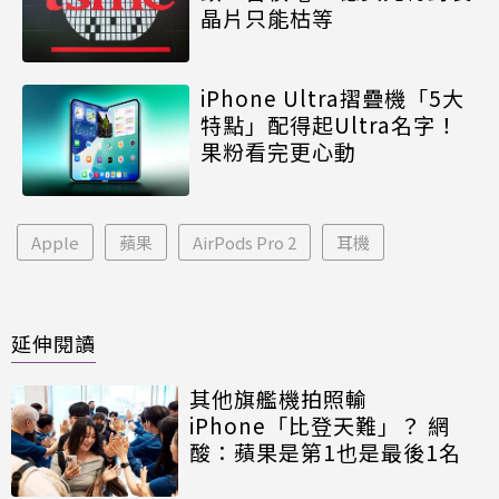
晶片只能枯等
iPhone Ultra摺疊機「5大
特點」配得起Ultra名字！
果粉看完更心動
Apple
蘋果
AirPods Pro 2
耳機
延伸閱讀
其他旗艦機拍照輸
iPhone「比登天難」？ 網
酸：蘋果是第1也是最後1名