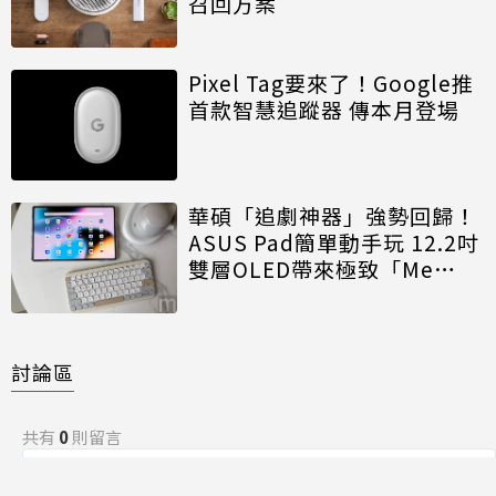
召回方案
Pixel Tag要來了！Google推
首款智慧追蹤器 傳本月登場
華碩「追劇神器」強勢回歸！
ASUS Pad簡單動手玩 12.2吋
雙層OLED帶來極致「Me
Time」
討論區
共有
0
則留言