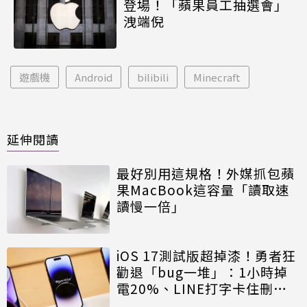
登場！「蘋果員工抽選會」
洩端倪
遊戲機
Android
bilibili
Minecraft
延伸閱讀
最好別用這規格！外媒抓包蘋
果MacBook這容量「讀取速
讀慢一倍」
iOS 17測試版超掉漆！勇者狂
勸退「bug一堆」：1小時掉
電20%、LINE打字卡住刪不
掉