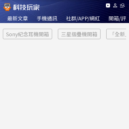
最新文章
手機通訊
社群/APP/網紅
開箱/評
Sony紀念耳機開箱
三星摺疊機開箱
「全新