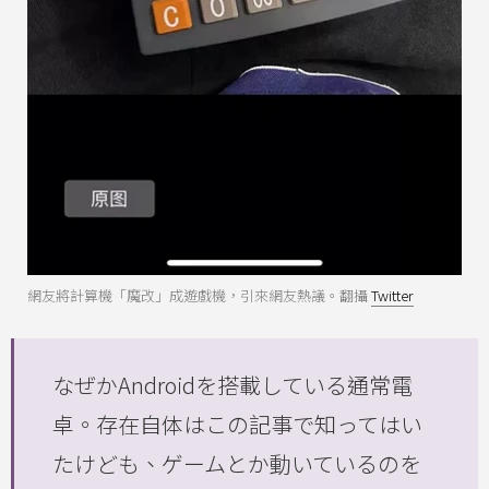
網友將計算機「魔改」成遊戲機，引來網友熱議。翻攝
Twitter
なぜかAndroidを搭載している通常電
卓。存在自体はこの記事で知ってはい
たけども、ゲームとか動いているのを