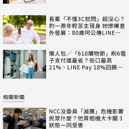
長輩「不懂3C就問」超沒心？
釣一票年輕苦主現身 她慘曝意
外發展：80歲阿公傳LINE追
小三
懶人包／「618購物節」刷6電
子支付誰最省？街口最高
21%、LINE Pay 18%回饋一
次看
相關新聞
NCC沒委員「滅團」危機影響
民眾什麼？他買相機大卡關 3
狀態一同受害