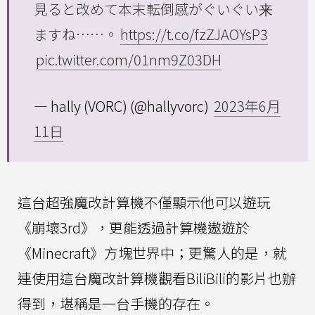
見ると改めて本末転倒感がぐいぐい来
ますね……。
https://t.co/fzZJAOYsP3
pic.twitter.com/01nm9Z03DH
— hally (VORC) (@hallyvorc)
2023年6月
11日
這台超強魔改計算機不僅顯示他可以遊玩
《崩壞3rd》，更能透過計算機遨遊於
《Minecraft》方塊世界中；更驚人的是，就
連使用這台魔改計算機觀看BiliBili的影片也辦
得到，堪稱是一台手機的存在。