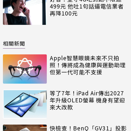
499元 他吐1句話逼電信業者
再降100元
相關新聞
Apple智慧眼鏡未來不只拍
照！傳將成為健康與運動助理
但第一代可能不支援
等了7年！iPad Air傳出2027
年升級OLED螢幕 機身有望迎
來大改款
快檢查！BenQ「GV31」投影