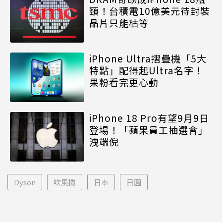
頸！台積電10億美元待封裝
晶片只能枯等
iPhone Ultra摺疊機「5大
特點」配得起Ultra名字！
果粉看完更心動
iPhone 18 Pro有望9月9日
登場！「蘋果員工抽選會」
洩端倪
Dyson
吹風機
日本
日圓