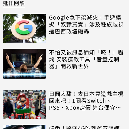
延伸閱讀
Google急下架滅火！手遊模
擬「奴隸買賣」涉及種族歧視
遭巴西政壇砲轟
不怕又被訊息通知「咚！」嚇
爛 安裝這款工具「音量控制
器」開啟新世界
日圓太甜！去日本買遊戲主機
回來吧！1圖看Switch、
PS5、Xbox定價 這台便宜近
6000
好香！堅守4G吃到飽不限速