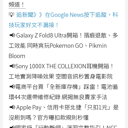
頻道！
💡
追新聞》》在Google News按下追蹤，科
技玩家好文不漏接！
📢 Galaxy Z Fold8 Ultra開箱！摺痕退散、多
工效能 同時爽玩Pokemon GO、Pikmin
Bloom
📢Sony 1000X THE COLLEXION耳機開箱！
工地實測降噪效果 空間音訊秒置身電影院
📢電商平台買「全新庫存機」踩雷！電池循
環44次還帶維修紀錄 網揭無良賣家手法
📢 Apple Pay、信用卡搭北捷「只扣1元」是
沒刷到嗎？官方曝扣款規則秒懂
📢國家級「行動斷網」演習完整指引！NCC