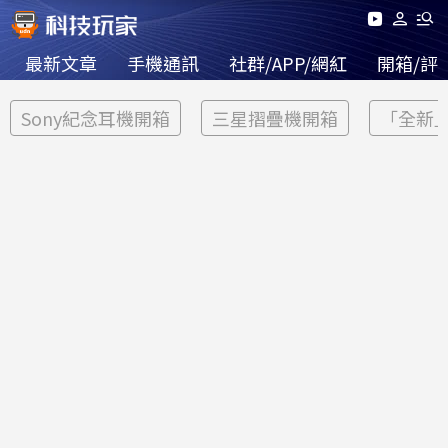
最新文章
手機通訊
社群/APP/網紅
開箱/評
Sony紀念耳機開箱
三星摺疊機開箱
「全新