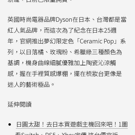
英國時尚電器品牌Dyson在日本、台灣都是當
紅人氣品牌，而這次為了紀念在日本25週
年，官網推出夢幻限定色「Ceramic Pop」系
列，以日落橘、玫瑰粉、希臘綠三種顏色為
基調，機身曲線細膩優雅加上陶瓷沁涼觸
感，握在手裡質感爆棚，擺在梳妝台更像是
迷人的藝術極品。
延伸閱讀
日圓太甜！去日本買遊戲主機回來吧！1圖
看Switch、PS5、Xbox定價 這台便宜近