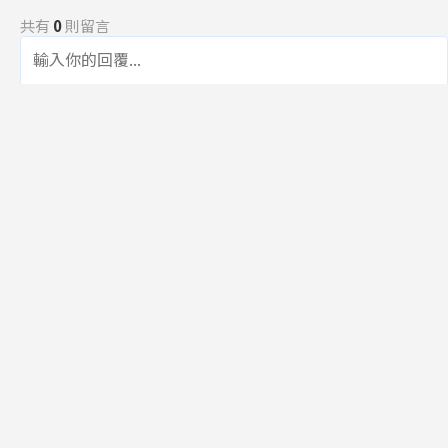
共有
0
則留言
規範
回覆
還沒有留言，成為第一個發言的人吧！