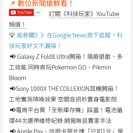
📌 數位新聞搶鮮看！
訂閱《科技玩家》YouTube
頻道！
💡
追新聞》》在Google News按下追蹤，科
技玩家好文不漏接！
📢 Galaxy Z Fold8 Ultra開箱！摺痕退散、多
工效能 同時爽玩Pokemon GO、Pikmin
Bloom
📢Sony 1000X THE COLLEXION耳機開箱！
工地實測降噪效果 空間音訊秒置身電影院
📢電商平台買「全新庫存機」踩雷！電池循
環44次還帶維修紀錄 網揭無良賣家手法
📢 Apple Pay、信用卡搭北捷「只扣1元」是