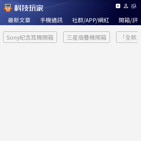
最新文章
手機通訊
社群/APP/網紅
開箱/評
Sony紀念耳機開箱
三星摺疊機開箱
「全新