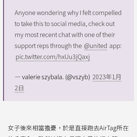
Anyone wondering why I felt compelled
to take this to social media, check out
my most recent chat with one of their
support reps through the
@united
app:
pic.twitter.com/hxUu3jQaxj
— valerie szybala. (@vszyb)
2023年1月
2日
女子後來相當擔憂，於是直接跑去AirTag所在