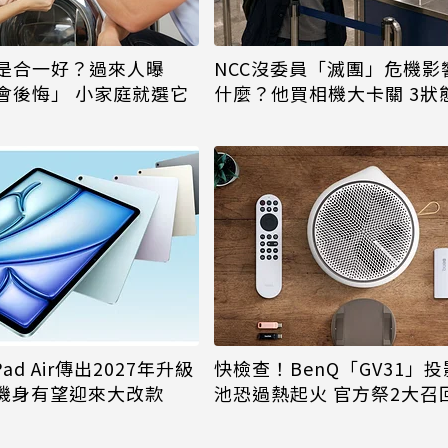
是合一好？過來人曝
NCC沒委員「滅團」危機影
會後悔」 小家庭就選它
什麼？他買相機大卡關 3狀
受害
ad Air傳出2027年升級
快檢查！BenQ「GV31」
 機身有望迎來大改款
池恐過熱起火 官方祭2大召