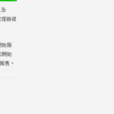
以及
列處理器提
起開始販
起開始
路販售。