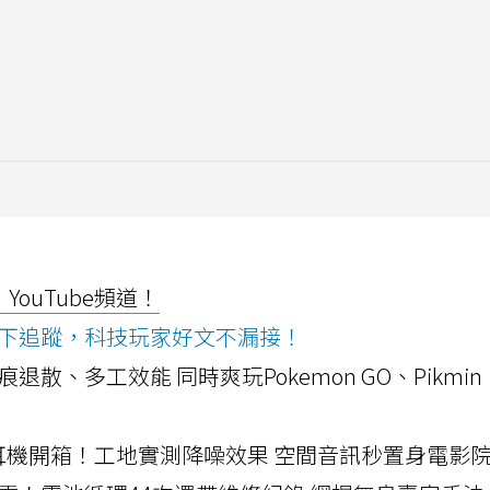
ouTube頻道！
ws按下追蹤，科技玩家好文不漏接！
a開箱！摺痕退散、多工效能 同時爽玩Pokemon GO、Pikmin
LLEXION耳機開箱！工地實測降噪效果 空間音訊秒置身電影