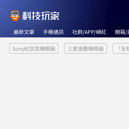
最新文章
手機通訊
社群/APP/網紅
開箱/
Sony紀念耳機開箱
三星摺疊機開箱
「全