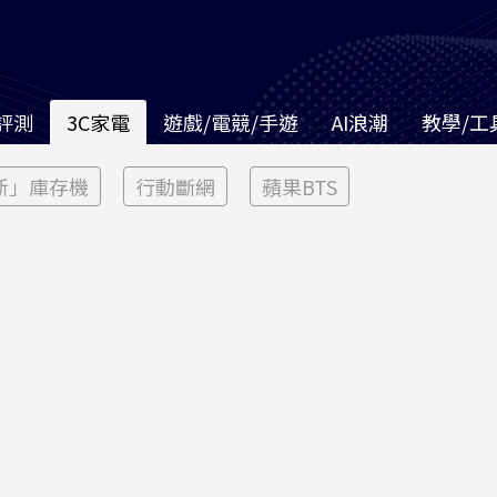
評測
3C家電
遊戲/電競/手遊
AI浪潮
教學/工
新」庫存機
行動斷網
蘋果BTS