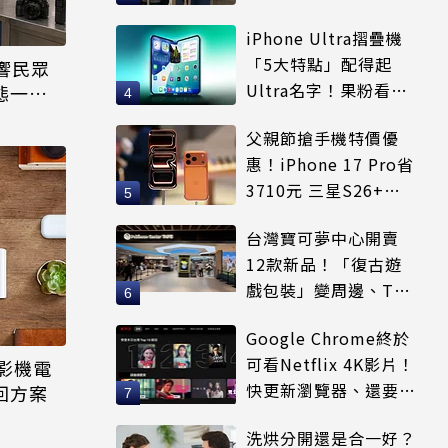
受害
iPhone Ultra摺疊機
「5大特點」配得起
響民眾
Ultra名字！果粉看完
態一同
更心動
父親節搶手機特價優
惠！iPhone 17 Pro省
3710元 三星S26+狂
降8千元
台灣寶可夢中心開賣
12款新品！「復古遊
戲包裝」變周邊、T恤
可裝進收納包
Google Chrome終於
可看Netflix 4K影片！
投影機電
快更新瀏覽器、還要符
回方案
合條件才能用
洗烘分開還是合一好？