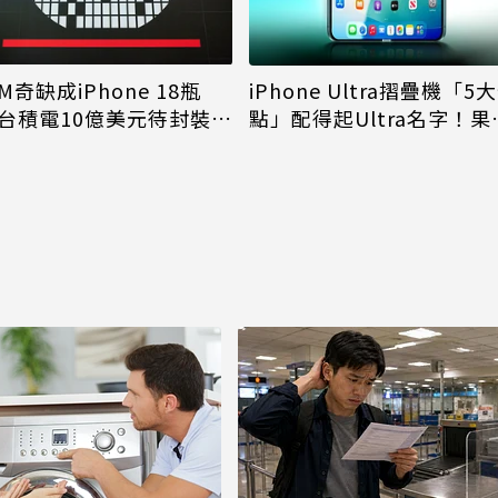
M奇缺成iPhone 18瓶
iPhone Ultra摺疊機「5
台積電10億美元待封裝晶
點」配得起Ultra名字！果
能枯等
看完更心動