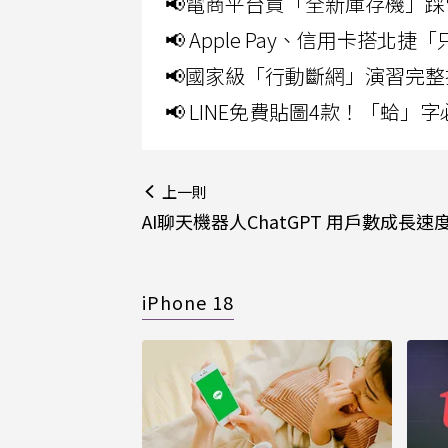
📢電商平台買「全新庫存機」踩
📢 Apple Pay、信用卡搭
📢國家級「行動斷網」演習完整
📢 LINE免費貼圖4款！「蛤
上一則
AI聊天機器人ChatGPT 用戶數成長速
iPhone 18