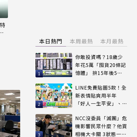
大特
粉
本日熱門
本周最熱
本月最熱
你敢投資嗎？18歲少
年花5萬「囤貨20條記
憶體」 拚15年後5倍
賣出
LINE免費貼圖5款！全
新表情貼爽用半年
「好人一生平安」、
「好熱」必用
NCC沒委員「滅團」危
機影響民眾什麼？他買
相機大卡關 3狀態一同