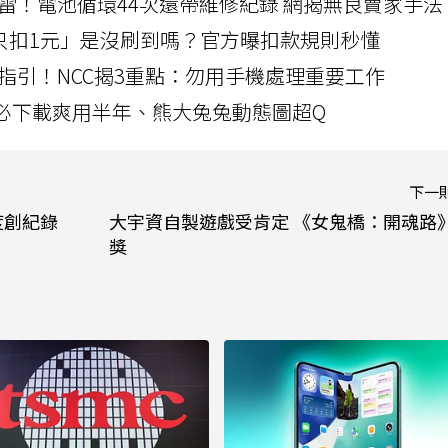
雷！電池循環44次還帶維修紀錄 網揭無良賣家手法
北捷「只扣1元」是沒刷到嗎？官方曝扣款規則秒懂
指引！NCC揭3重點：勿用手機處理重要工作
」字必下載爽用半年、熊大兔兔動態圖超Q
下一
度創紀錄
大宇資自製遊戲受肯定 《女鬼橋：開魂路
獎