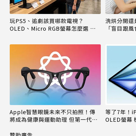
玩PS5、追劇該買哪款電視？
洗烘分開還
OLED、Micro RGB螢幕怎麼選 核
「盲目跟風
心優缺點一次看
Apple智慧眼鏡未來不只拍照！傳
等了7年！iP
將成為健康與運動助理 但第一代可
OLED螢幕
能不支援
贊助廣告