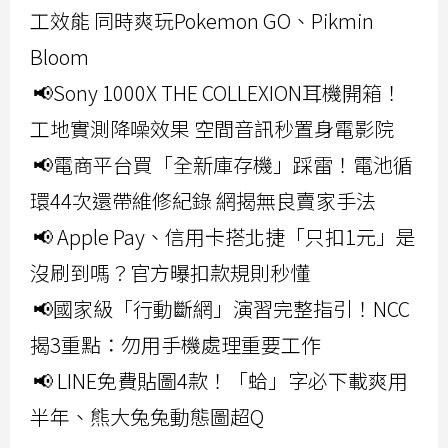
工效能 同時爽玩Pokemon GO、Pikmin
Bloom
📢Sony 1000X THE COLLEXION耳機開箱！
工地實測降噪效果 空間音訊秒置身電影院
📢電商平台買「全新庫存機」踩雷！電池循
環44次還帶維修紀錄 網揭無良賣家手法
📢 Apple Pay、信用卡搭北捷「只扣1元」是
沒刷到嗎？官方曝扣款規則秒懂
📢國家級「行動斷網」演習完整指引！NCC
揭3重點：勿用手機處理重要工作
📢 LINE免費貼圖4款！「蛤」字必下載爽用
半年、熊大兔兔動態圖超Q