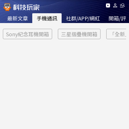
最新文章
手機通訊
社群/APP/網紅
開箱/評
Sony紀念耳機開箱
三星摺疊機開箱
「全新