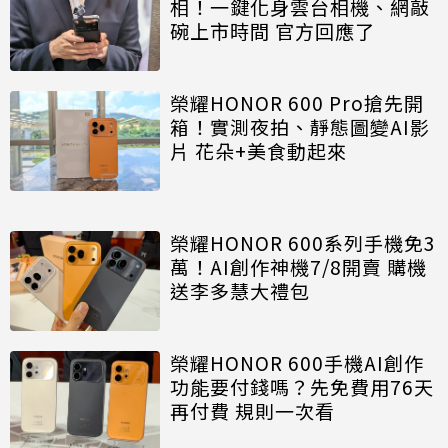
相！一鍵化身雲台相機、網敲
碗上市時間 官方回應了
榮耀HONOR 600 Pro搶先開
箱！實測夜拍、靜態圖變AI影
片 花朵+美食動起來
榮耀HONOR 600系列手機免3
萬！AI創作神機7/8開賣 購機
送李多慧大禮包
榮耀HONOR 600手機AI創作
功能要付錢嗎？先免費用76天
再付費 規則一次看