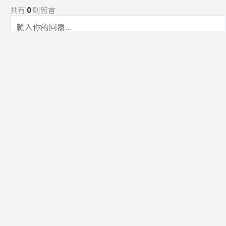
共有
0
則留言
規範
回覆
還沒有留言，成為第一個發言的人吧！
訂閱