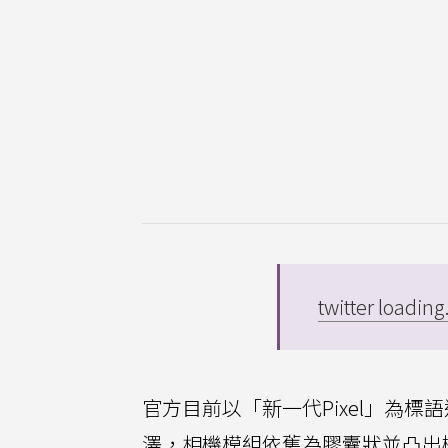
twitter loading.
官方目前以「新一代Pixel」為標
澤，相機模組依舊為膠囊狀並凸出機身