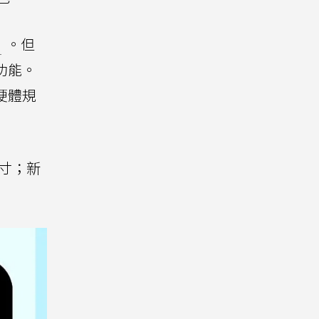
d
。但
功能。
的硬體規
尺寸；新