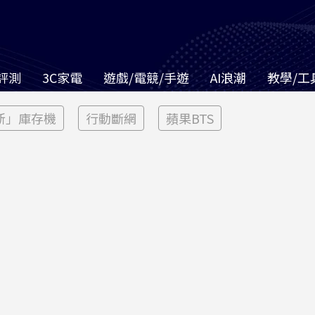
評測
3C家電
遊戲/電競/手遊
AI浪潮
教學/工
新」庫存機
行動斷網
蘋果BTS