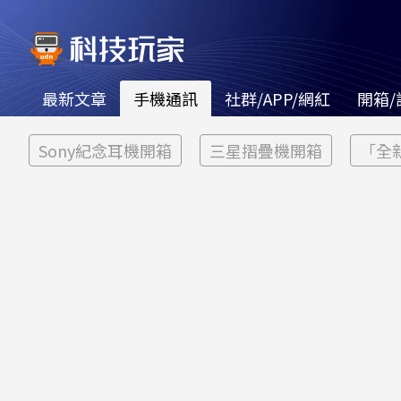
最新文章
手機通訊
社群/APP/網紅
開箱/
Sony紀念耳機開箱
三星摺疊機開箱
「全