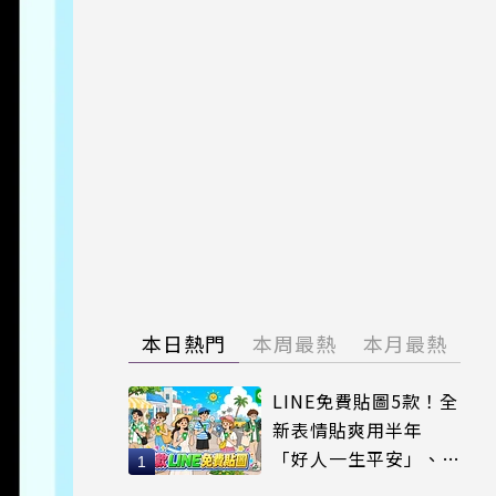
本日熱門
本周最熱
本月最熱
LINE免費貼圖5款！全
新表情貼爽用半年
「好人一生平安」、
「好熱」必用