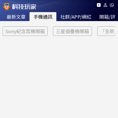
最新文章
手機通訊
社群/APP/網紅
開箱/評
Sony紀念耳機開箱
三星摺疊機開箱
「全新