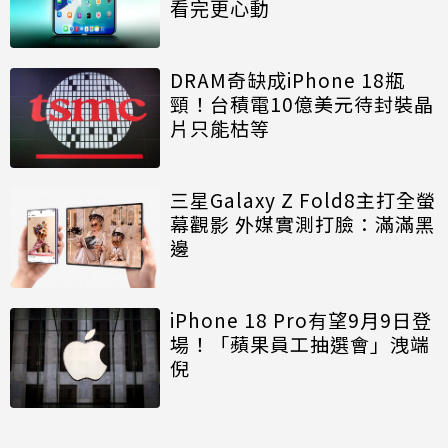
看完更心動
DRAM奇缺成iPhone 18瓶
頸！台積電10億美元待封裝晶
片只能枯等
三星Galaxy Z Fold8主打全螢
幕觀影 外媒實測打臉：滿滿黑
邊
iPhone 18 Pro有望9月9日登
場！「蘋果員工抽選會」洩端
倪