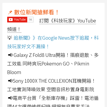
📌 數位新聞搶鮮看！
訂閱《科技玩家》YouTube
頻道！
💡
追新聞》》在Google News按下追蹤，科
技玩家好文不漏接！
📢 Galaxy Z Fold8 Ultra開箱！摺痕退散、多
工效能 同時爽玩Pokemon GO、Pikmin
Bloom
📢Sony 1000X THE COLLEXION耳機開箱！
工地實測降噪效果 空間音訊秒置身電影院
📢電商平台買「全新庫存機」踩雷！電池循
環44次還帶維修紀錄 網揭無良賣家手法