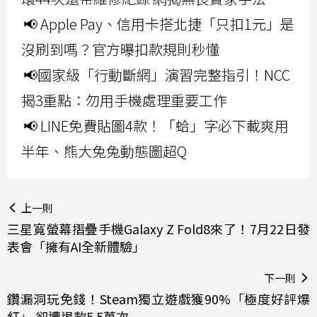
📢 Apple Pay、信用卡搭北捷「只扣1元」是
沒刷到嗎？官方曝扣款規則秒懂
📢國家級「行動斷網」演習完整指引！NCC
揭3重點：勿用手機處理重要工作
📢 LINE免費貼圖4款！「蛤」字必下載爽用
半年、熊大兔兔動態圖超Q
上一則
三星寬螢幕摺疊手機Galaxy Z Fold8來了！7月22日發
表會「擁有AI全新體驗」
下一則
鑽漏洞玩免錢！Steam獨立遊戲獲90%「極度好評爆
紅」 卻遭退款5.5萬次