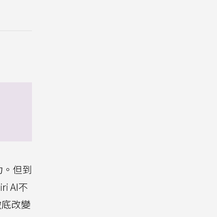
動力。但到
 AI不
徹底改變