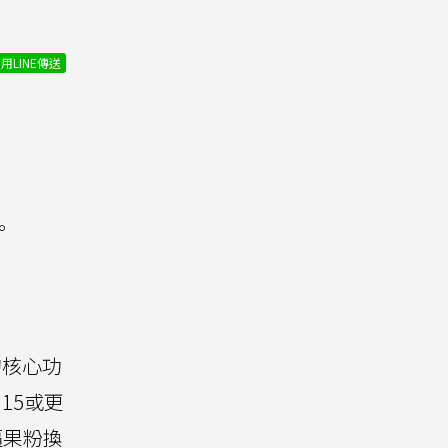
用LINE傳送
。
的核心功
15或更
逼果粉換