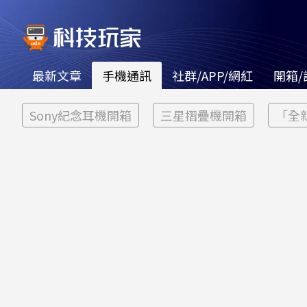
最新文章
手機通訊
社群/APP/網紅
開箱/
Sony紀念耳機開箱
三星摺疊機開箱
「全