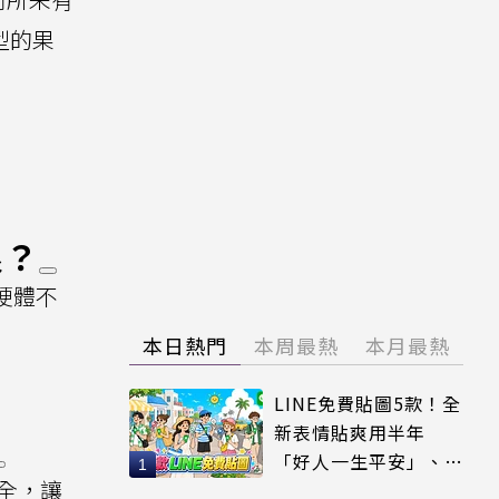
型的果
限？
若硬體不
本日熱門
本周最熱
本月最熱
LINE免費貼圖5款！全
新表情貼爽用半年
「好人一生平安」、
安全，讓
「好熱」必用