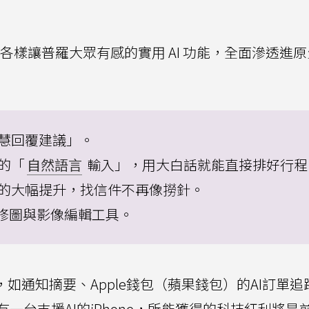
了各式各樣讓普羅大眾有感的實用 AI 功能，全面滲透進
智慧回覆建議」。
的「
自然語言
輸入」，用大白話就能直接排好行程
級的大幅提升，找信件不再像撈針。
慧修圖與影像編輯工具。
如通知摘要、Apple錢包（蘋果錢包）的AI訂單追
有一台支援AI的iPhone，所能獲得的科技紅利將是