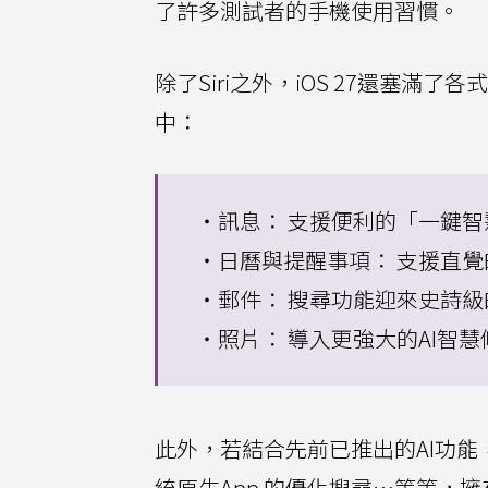
了許多測試者的手機使用習慣。
除了Siri之外，iOS 27還塞滿
中：
・訊息： 支援便利的「一鍵
・日曆與提醒事項： 支援直覺
・郵件： 搜尋功能迎來史詩
・照片： 導入更強大的AI智
此外，若結合先前已推出的AI功能，
統原生App 的優化搜尋⋯等等，擁