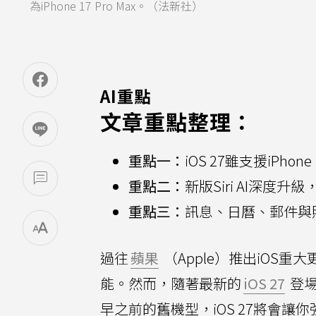
為iPhone 17 Pro Max。（法新社）
AI重點
文章重點整理：
重點一：
iOS 27雖支援iPhon
重點二：
新版Siri AI深
重點三：
訊息、日曆、郵件與照
過往
蘋果
（Apple）推出iOS
能。然而，隨著最新的
iOS 27
登場
早之前的舊機型，iOS 27將會