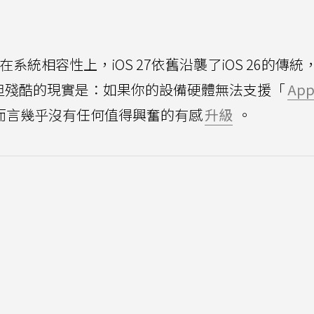
在系統相容性上，iOS 27依舊沿襲了iOS 26的傳統
11。但殘酷的現實是：如果你的設備硬體無法支援「
App
對你而言幾乎沒有任何值得興奮的有感
升級
。