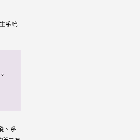
原生系統
。
蹤、系
前所未有