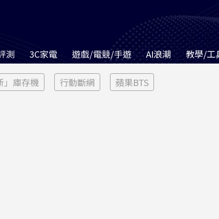
評測
3C家電
遊戲/電競/手遊
AI浪潮
教學/工
新」庫存機
行動斷網
蘋果BTS